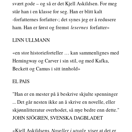
svært gode – og så er det Kjell Askildsen. For meg
står han i en klasse for seg. Han er blitt kalt
‹forfatternes forfatter›; det synes jeg er å redusere
ham. Han er først og fremst
lesernes
forfatter»
LINN ULLMANN
«en stor historieforteller … kan sammenlignes med
Hemingway og Carver i sin stil, og med Kafka,
Beckett og Camus i sitt innhold»
EL PAIS
"Han er en mester på å beskrive skjulte spenninger
... Det går nesten ikke an å skrive en novelle, eller
skjønnlitteratur overhodet, så mye bedre enn dette."
JOHN SJÖGREN, SVENSKA DAGBLADET
«Kjell Askildsens
Noveller i utvalg
viser at det er