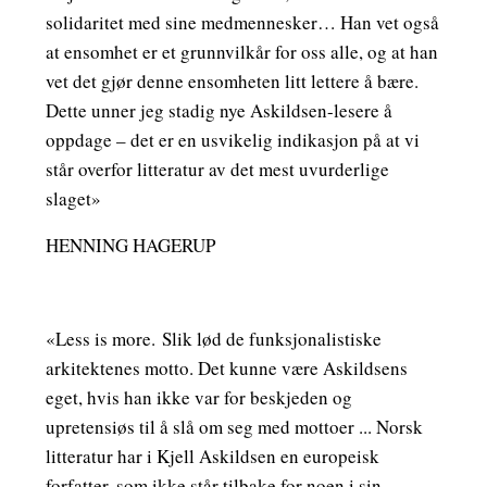
solidaritet med sine medmennesker… Han vet også
at ensomhet er et grunnvilkår for oss alle, og at han
vet det gjør denne ensomheten litt lettere å bære.
Dette unner jeg stadig nye Askildsen-lesere å
oppdage – det er en usvikelig indikasjon på at vi
står overfor litteratur av det mest uvurderlige
slaget»
HENNING HAGERUP
«Less is more. Slik lød de funksjonalistiske
arkitektenes motto. Det kunne være Askildsens
eget, hvis han ikke var for beskjeden og
upretensiøs til å slå om seg med mottoer ... Norsk
litteratur har i Kjell Askildsen en europeisk
forfatter, som ikke står tilbake for noen i sin