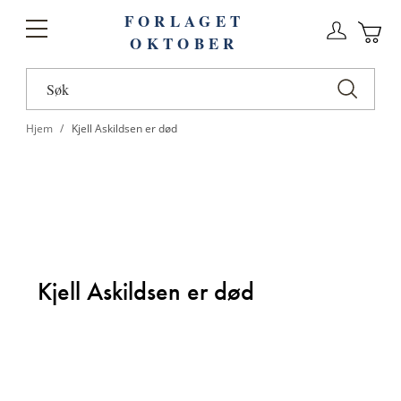
FORLAGET
Logg
Toggle
OKTOBER
n
Ha
Nav
Hjem
Kjell Askildsen er død
Kjell Askildsen er død