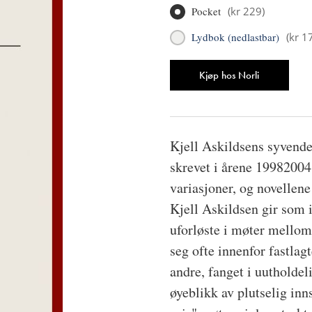
Pocket
(
kr 229
)
Lydbok (nedlastbar)
(
kr 1
Antall
Kjøp hos Norli
Kjell Askildsens syvende 
skrevet i årene 19982004.
variasjoner, og novellene
Kjell Askildsen gir som i
uforløste i møter mellom
seg ofte innenfor fastlag
andre, fanget i uutholdel
øyeblikk av plutselig inns