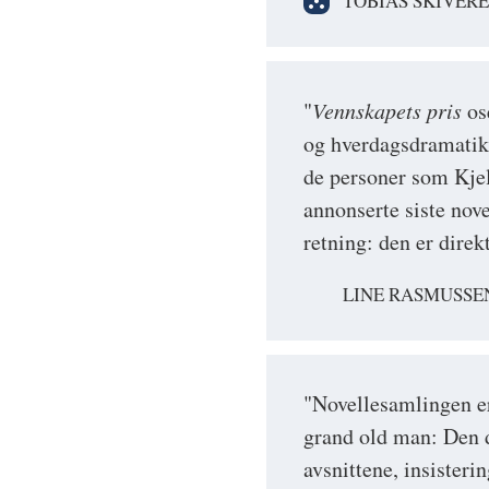
TOBIAS SKIVER
"
Vennskapets pris
ose
og hverdagsdramatik
de personer som Kjel
annonserte siste nov
retning: den er dir
LINE RASMUSSE
"Novellesamlingen er 
grand old man: Den d
avsnittene, insisteri