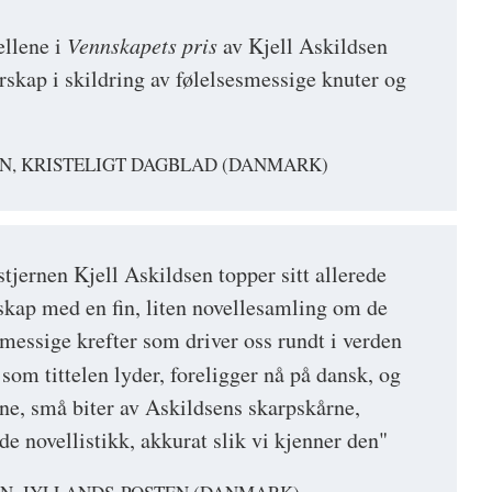
ellene i
Vennskapets pris
av Kjell Askildsen
rskap i skildring av følelsesmessige knuter og
N, KRISTELIGT DAGBLAD (DANMARK)
tjernen Kjell Askildsen topper sitt allerede
rskap med en fin, liten novellesamling om de
messige krefter som driver oss rundt i verden
 som tittelen lyder, foreligger nå på dansk, og
ine, små biter av Askildsens skarpskårne,
de novellistikk, akkurat slik vi kjenner den"