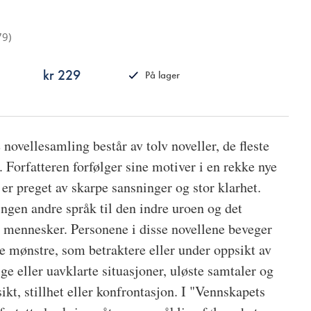
79
)
kr 229
På lager
ISBN
9788249516360
novellesamling består av tolv noveller, de fleste
 Forfatteren forfølger sine motiver i en rekke nye
 er preget av skarpe sansninger og stor klarhet.
ngen andre språk til den indre uroen og det
 mennesker. Personene i disse novellene beveger
te mønstre, som betraktere eller under oppsikt av
ige eller uavklarte situasjoner, uløste samtaler og
ikt, stillhet eller konfrontasjon. I "Vennskapets