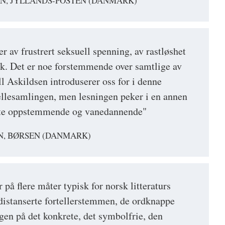
EN, JYLLANDS-POSTEN (DANMARK)
r av frustrert seksuell spenning, av rastløshet
k. Det er noe forstemmende over samtlige av
l Askildsen introduserer oss for i denne
ellesamlingen, men lesningen peker i en annen
ekte oppstemmende og vanedannende"
N, BØRSEN (DANMARK)
på flere måter typisk for norsk litteraturs
istanserte fortellerstemmen, de ordknappe
ngen på det konkrete, det symbolfrie, den