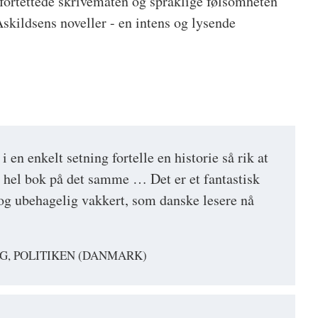
 fortettede skrivemåten og språklige følsomheten
skildsens noveller - en intens og lysende
 en enkelt setning fortelle en historie så rik at
 hel bok på det samme … Det er et fantastisk
t og ubehagelig vakkert, som danske lesere nå
G, POLITIKEN (DANMARK)