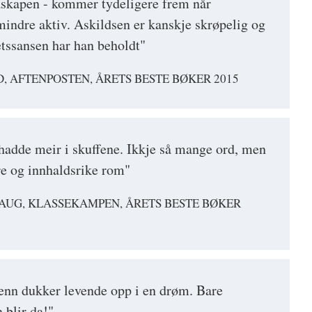
åskapen - kommer tydeligere frem når
 mindre aktiv. Askildsen er kanskje skrøpelig og
tssansen har han beholdt"
 AFTENPOSTEN, ÅRETS BESTE BØKER 2015
adde meir i skuffene. Ikkje så mange ord, men
ore og innhaldsrike rom"
HAUG, KLASSEKAMPEN, ÅRETS BESTE BØKER
enn dukker levende opp i en drøm. Bare
 blir da!"