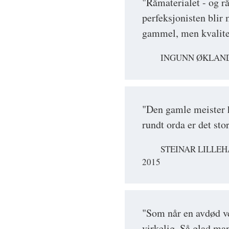
"Råmaterialet - og r
perfeksjonisten blir
gammel, men kvalite
INGUNN ØKLAND,
"Den gamle meister h
rundt orda er det st
STEINAR LILLE
2015
"Som når en avdød v
virkelig. Så glad man