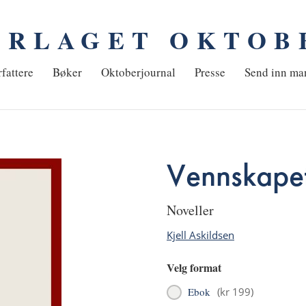
ORLAGET OKTOB
em
fattere
Bøker
Oktoberjournal
Presse
Send inn ma
Vennskapet
noveller
Kjell Askildsen
Velg format
Ebok
(
kr 199
)