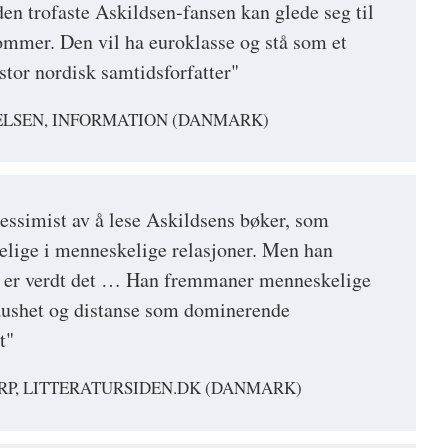
den trofaste Askildsen-fansen kan glede seg til
mmer. Den vil ha euroklasse og stå som et
stor nordisk samtidsforfatter"
ELSEN, INFORMATION (DANMARK)
pessimist av å lese Askildsens bøker, som
elige i menneskelige relasjoner. Men han
et er verdt det … Han fremmaner menneskelige
taushet og distanse som dominerende
t"
RP, LITTERATURSIDEN.DK (DANMARK)