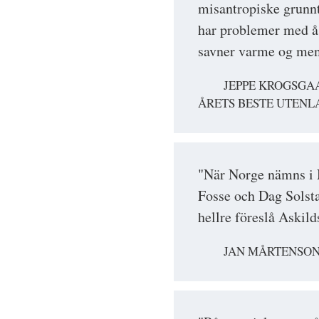
misantropiske grunnt
har problemer med å
savner varme og meni
JEPPE KROGSGA
ÅRETS BESTE UTENL
"När Norge nämns i 
Fosse och Dag Solsta
hellre föreslå Askild
JAN MÅRTENSON