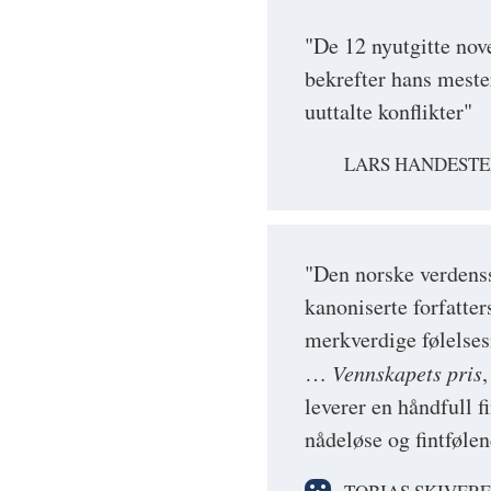
"De 12 nyutgitte nov
bekrefter hans meste
uuttalte konflikter"
LARS HANDESTE
"Den norske verdenss
kanoniserte forfatte
merkverdige følelses
…
Vennskapets pris
,
leverer en håndfull f
nådeløse og fintfølen