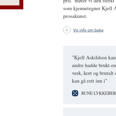
pris" møter vi den sterkt
som kjennetegner Kjell A
prosakunst.
Vis info om boka
"Kjell Askildsen kan i
andre hadde brukt en
verk, kort og brutal
kan gå rett inn i"
RUNE LYKKEBER