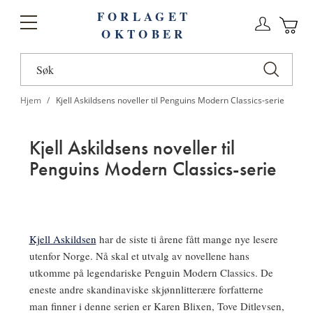
FORLAGET
Logg
Toggle
OKTOBER
n
Ha
Nav
Hjem
Kjell Askildsens noveller til Penguins Modern Classics-serie
Kjell Askildsens noveller til
Penguins Modern Classics-serie
Kjell Askildsen
har de siste ti årene fått mange nye lesere
utenfor Norge. Nå skal et utvalg av novellene hans
utkomme på legendariske Penguin Modern Classics. De
eneste andre skandinaviske skjønnlitterære forfatterne
man finner i denne serien er Karen Blixen, Tove Ditlevsen,