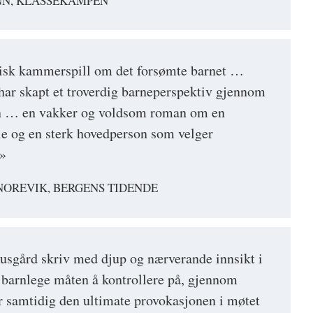
NN, KLASSEKAMPEN
isk kammerspill om det forsømte barnet …
ar skapt et troverdig barneperspektiv gjennom
en … en vakker og voldsom roman om en
ie og en sterk hovedperson som velger
n»
NOREVIK, BERGENS TIDENDE
sgård skriv med djup og nærverande innsikt i
e barnlege måten å kontrollere på, gjennom
ir samtidig den ultimate provokasjonen i møtet