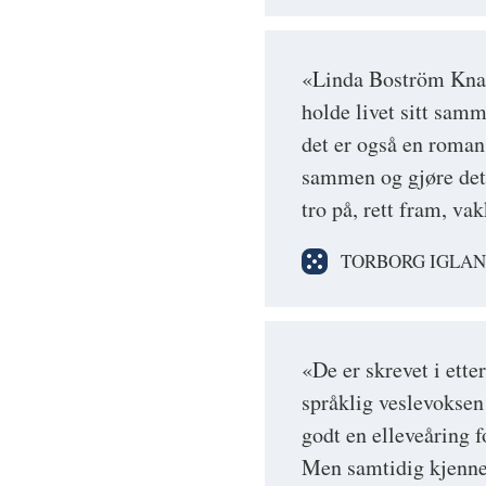
«Linda Boström Knaus
holde livet sitt sam
det er også en roman 
sammen og gjøre det l
tro på, rett fram, va
TORBORG IGLA
«De er skrevet i ette
språklig veslevoksen
godt en elleveåring f
Men samtidig kjennes