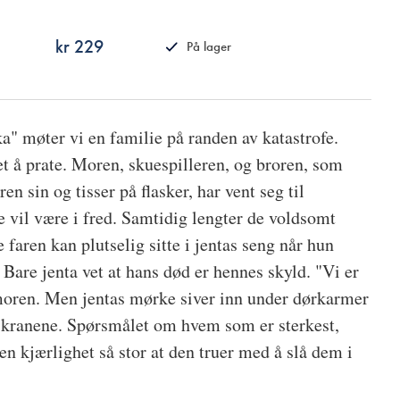
kr 229
På lager
ISBN
9788249519248
" møter vi en familie på randen av katastrofe.
tet å prate. Moren, skuespilleren, og broren, som
n sin og tisser på flasker, har vent seg til
e vil være i fred. Samtidig lengter de voldsomt
 faren kan plutselig sitte i jentas seng når hun
Bare jenta vet at hans død er hennes skyld. "Vi er
 moren. Men jentas mørke siver inn under dørkarmer
skranene. Spørsmålet om hvem som er sterkest,
 en kjærlighet så stor at den truer med å slå dem i