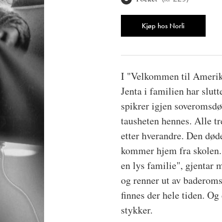
Antall
Kjøp hos Norli
I "Velkommen til Amerika
Jenta i familien har slut
spikrer igjen soveromsdøre
tausheten hennes. Alle tr
etter hverandre. Den døde
kommer hjem fra skolen. 
en lys familie", gjentar
og renner ut av baderom
finnes der hele tiden. Og
stykker.