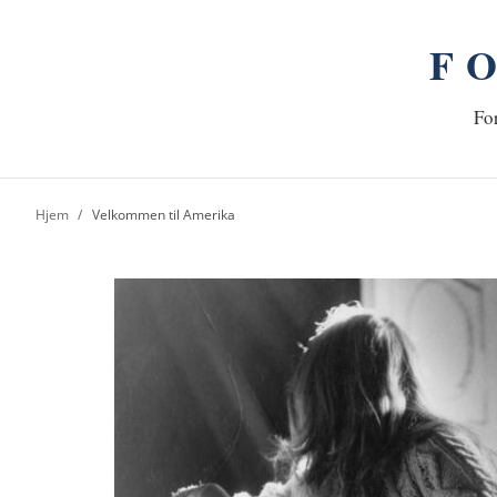
F
n
Hj
For
Hjem
Velkommen til Amerika