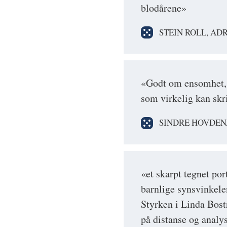
blodårene»
STEIN ROLL, AD
«Godt om ensomhet, is
som virkelig kan skr
SINDRE HOVDEN
«et skarpt tegnet por
barnlige synsvinkele
Styrken i Linda Bos
på distanse og analy