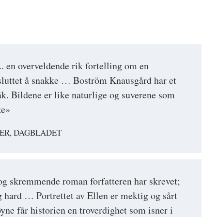
.. en overveldende rik fortelling om en
sluttet å snakke … Boström Knausgård har et
åk. Bildene er like naturlige og suverene som
ke»
ER, DAGBLADET
og skremmende roman forfatteren har skrevet;
g hard … Portrettet av Ellen er mektig og sårt
ne får historien en troverdighet som isner i