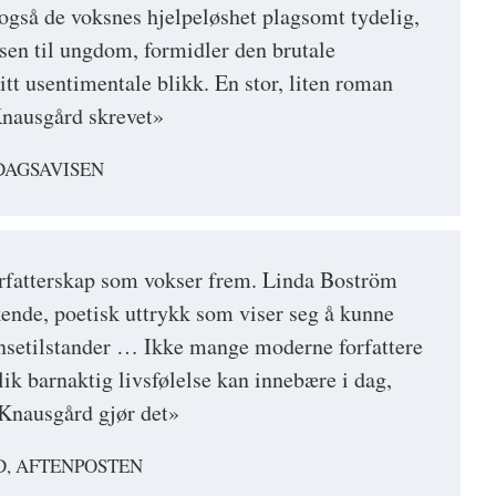
 også de voksnes hjelpeløshet plagsomt tydelig,
sen til ungdom, formidler den brutale
tt usentimentale blikk. En stor, liten roman
nausgård skrevet»
DAGSAVISEN
forfatterskap som vokser frem. Linda Boström
ende, poetisk uttrykk som viser seg å kunne
nsetilstander … Ikke mange moderne forfattere
lik barnaktig livsfølelse kan innebære i dag,
Knausgård gjør det»
, AFTENPOSTEN