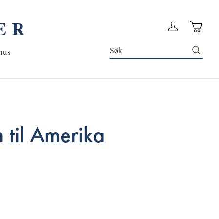
ER
Handleku
Logg in
Søk
nus
til Amerika