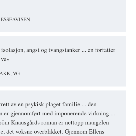
RESSEAVISEN
olasjon, angst og tvangstanker ... en forfatter
ive»
AKK, VG
trett av en psykisk plaget familie ... den
n er gjennomført med imponerende virkning ...
tröm Knausgårds roman er nettopp mangelen
se, det voksne overblikket. Gjennom Ellens