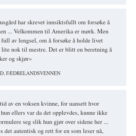
gård har skrevet innsiktsfullt om forsøke å
men ... Velkommen til Amerika er mørk. Men
full av lengsel, om å forsøke å holde livet
ite nok til mestre. Det er blitt en beretning å
kker og skjør»
ND, FÆDRELANDSVENNEN
rtid av en voksen kvinne, for uansett hvor
 hun ellers var da det opplevdes, kunne ikke
ormulere seg slik hun gjør over sidene her ...
 det autentisk og rett for en som leser nå,