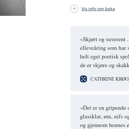
Vis info om boka
«Skjørt og suverent .
elleveåring som har 
helt eget poetisk spr
de er skjøre og skak
CATHRINE KRØG
«Det er en gripende 
glassklar, øm, nifs o
og gjennom hennes øy