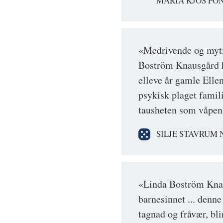
MARIA KJOS FO
«Medrivende og myt
Boström Knausgård h
elleve år gamle Ell
psykisk plaget famil
tausheten som våpe
SILJE STAVRUM 
«Linda Boström Knau
barnesinnet ... denn
tagnad og fråvær, bl