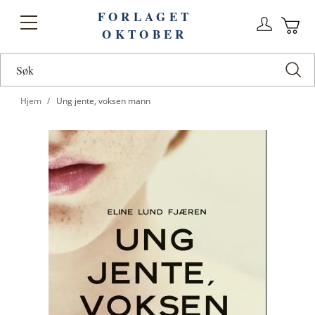
FORLAGET
Logg
Toggle
OKTOBER
n
Ha
Nav
Hjem
Ung jente, voksen mann