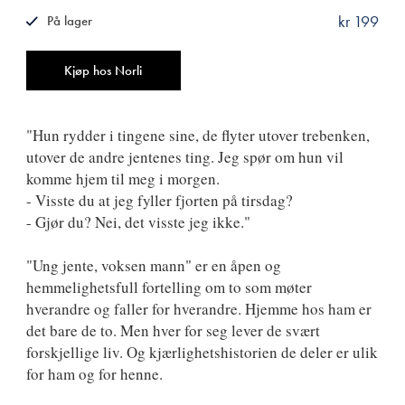
kr 199
På lager
ISBN
9788249513130
Antall
Kjøp hos Norli
"Hun rydder i tingene sine, de flyter utover trebenken,
utover de andre jentenes ting. Jeg spør om hun vil
komme hjem til meg i morgen.
- Visste du at jeg fyller fjorten på tirsdag?
- Gjør du? Nei, det visste jeg ikke."
"Ung jente, voksen mann" er en åpen og
hemmelighetsfull fortelling om to som møter
hverandre og faller for hverandre. Hjemme hos ham er
det bare de to. Men hver for seg lever de svært
forskjellige liv. Og kjærlighetshistorien de deler er ulik
for ham og for henne.