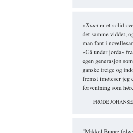
«
Tauet
er et solid o
det samme viddet, o
man fant i novellesa
«Gå under jorda» fra
egen generasjon som e
ganske treige og ind
fremst imøteser jeg 
forventning som høre
FRODE JOHANSE
"Mikkel Bugge følger