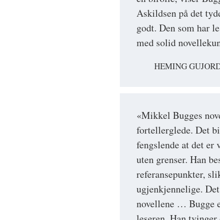
Askildsen på det tyde
godt. Den som har le
med solid novelleku
HEMING GUJORD
«Mikkel Bugges nove
fortellerglede. Det 
fengslende at det er 
uten grenser. Han be
referansepunkter, slik
ugjenkjennelige. Det 
novellene … Bugge e
leseren. Han tvinger 