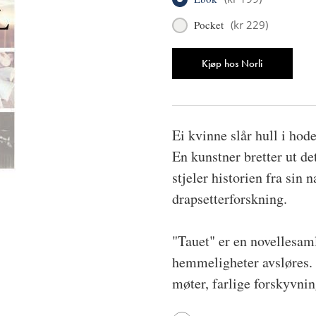
Pocket
(
kr 229
)
Antall
Kjøp hos Norli
Ei kvinne slår hull i hode
En kunstner bretter ut det
stjeler historien fra sin 
drapsetterforskning.
"Tauet" er en novellesaml
hemmeligheter avsløres. 
møter, farlige forskyvnin