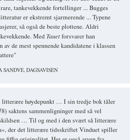
re, tankevekkende fortellinger ... Bugges
litteratur er ekstremt sjarmerende ... Typene
sjerer, så også de beste plottene. Aldri
tankevekkende. Med
Tauet
forsvarer han
n av de mest spennende kandidatene i klassen
attere"
A SANDVE, DAGSAVISEN
 litterære høydepunkt … I sin tredje bok tåler
78) saktens sammenligninger med så vel
ildsen … Til og med i den svært så litterære
», der det litterære tidsskriftet Vinduet spiller
e fiffig originalitet. Her er også arven fra