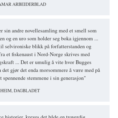
HAMAR ARBEIDERBLAD
er sin andre novellesamling med et smell som
n og en uro som holder seg boka igjennom ...
til selvironiske blikk på forfatterstanden og
fra et fiskenaust i Nord-Norge skrives med
kraft ... Det er umulig å vite hvor Bugges
en det gjør det enda morsommere å være med på
est spennende stemmene i sin generasjon"
RHEIM, DAGBLADET
ke historier, kreves det både en troverdig