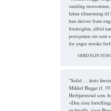
samling morsomme, ra
lekne tilnærming til 
han skriver fram enga
forutsigbar, alltid 
posisjonen sin som e
for yngre norske forf
GERD ELIN STAV
"Solid … årets første
Mikkel Bugge (f. 19
Herbjørnsrud som Ask
«Den siste fortellinga
en birolle, viser Bugg