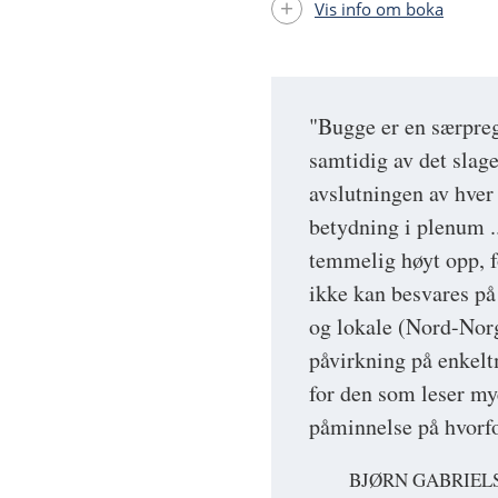
Vis info om boka
"Bugge er en særprege
samtidig av det slage
avslutningen av hver 
betydning i plenum ..
temmelig høyt opp, f
ikke kan besvares på 
og lokale (Nord-Norg
påvirkning på enkelt
for den som leser mye
påminnelse på hvorf
BJØRN GABRIEL