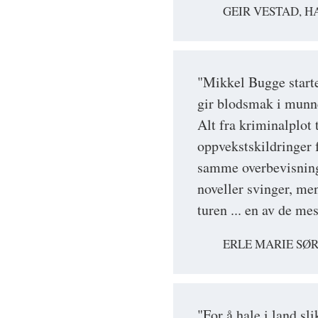
GEIR VESTAD, 
"Mikkel Bugge start
gir blodsmak i munne
Alt fra kriminalplot 
oppvekstskildringer 
samme overbevisnings
noveller svinger, m
turen ... en av de m
ERLE MARIE SØ
"For å hale i land sli