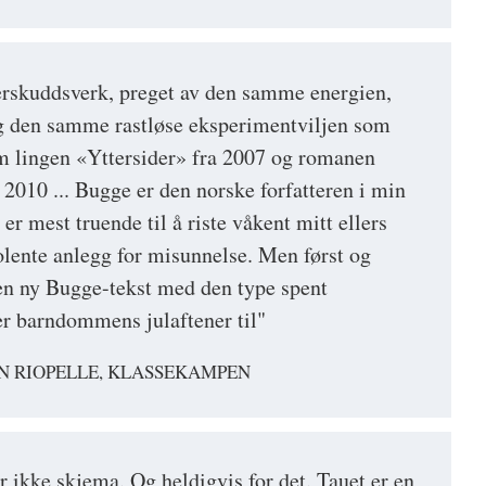
verskuddsverk, preget av den samme energien,
g den samme rastløse eksperimentviljen som
m lingen «Yttersider» fra 2007 og romanen
 2010 ... Bugge er den norske forfatteren i min
r mest truende til å riste våkent mitt ellers
olente anlegg for misunnelse. Men først og
en ny Bugge-tekst med den type spent
r barndommens julaftener til"
N RIOPELLE, KLASSEKAMPEN
 ikke skjema. Og heldigvis for det. Tauet er en