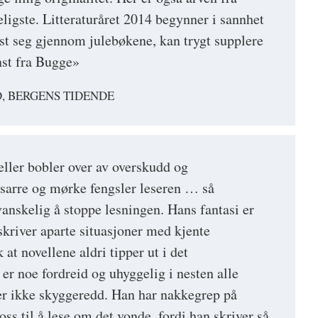
ligste. Litteraturåret 2014 begynner i sannhet
st seg gjennom julebøkene, kan trygt supplere
nst fra Bugge»
, BERGENS TIDENDE
ller bobler over av overskudd og
bisarre og mørke fengsler leseren … så
vanskelig å stoppe lesningen. Hans fantasi er
skriver aparte situasjoner med kjente
 at novellene aldri tipper ut i det
er noe fordreid og uhyggelig i nesten alle
r ikke skyggeredd. Han har nakkegrep på
oss til å lese om det vonde, fordi han skriver så