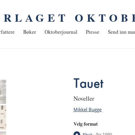
ORLAGET OKTOB
em
fattere
Bøker
Oktoberjournal
Presse
Send inn ma
Tauet
noveller
Mikkel Bugge
Velg format
Ebok
(
kr 199
)