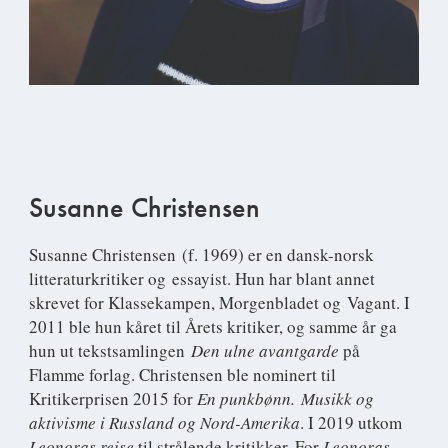
Susanne Christensen
Susanne Christensen
(f. 1969) er en dansk-norsk
litteraturkritiker og essayist. Hun har blant annet
skrevet for Klassekampen, Morgenbladet og Vagant. I
2011 ble hun kåret til Årets kritiker, og samme år ga
hun ut tekstsamlingen
Den ulne avantgarde
på
Flamme forlag. Christensen ble nominert til
Kritikerprisen 2015 for
En punkbønn. Musikk og
aktivisme i Russland og Nord-Amerika
. I 2019 utkom
Leonoras reise
til strålende kritikker. For
Leonoras