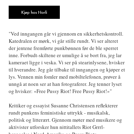
ISBN
9788249516070
Antall
Kjøp hos Norli
"Ved inngangen går vi gjennom en sikkerhetskontroll.
Katedralen er mørk, vi går stille rundt. Vi ser alteret
der jentene fremførte punkbønnen før de ble sperret
inne. Forbudt-skiltene er umulige å se bort fra, jeg lar
kameraet ligge i veska. Vi ser på stearinlysene, hvisker
til hverandre. Jeg går tilbake til inngangen og kjøper et
lys. Vennen min fomler med mobiltelefonen, prøver å
unngå at noen ser at han fotograferer. Jeg tenner lyset
og hvisker: «Free Pussy Riot! Free Pussy Riot!»"
Kritiker og essayist Susanne Christensen reflekterer
rundt punkens feministiske uttrykk - musikalsk,
politisk og litterært. Gjennom møter med musikere og
aktivister utforsker hun nittitallets Riot Grrrl-