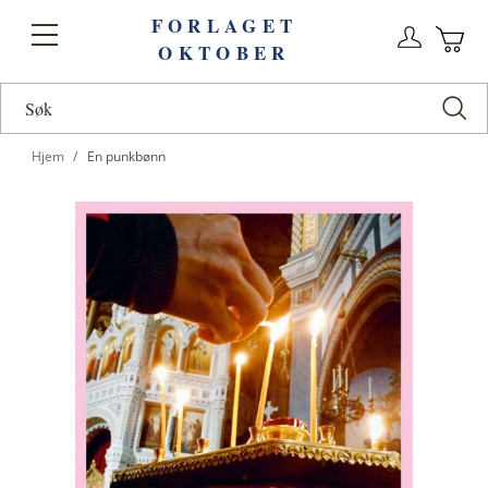
FORLAGET
Logg
Toggle
OKTOBER
n
Ha
Nav
Hjem
En punkbønn