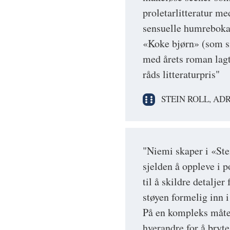
proletarlitteratur m
sensuelle humreboka
«Koke bjørn» (som s
med årets roman lagt
råds litteraturpris"
STEIN ROLL, AD
"Niemi skaper i «Ste
sjelden å oppleve i 
til å skildre detalje
støyen formelig inn 
På en kompleks måte
hverandre for å bryte