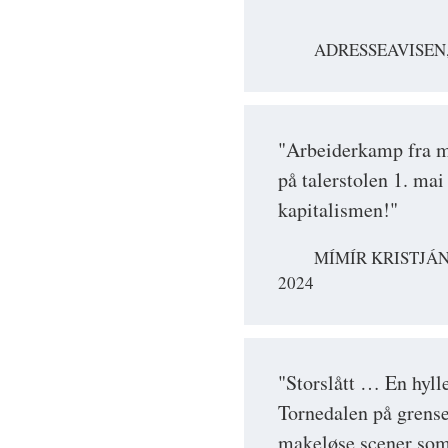
ADRESSEAVISEN,
"Arbeiderkamp fra m
på talerstolen 1. mai
kapitalismen!"
MÍMÍR KRISTJÁ
2024
"Storslått … En hylle
Tornedalen på grense
makeløse scener som 