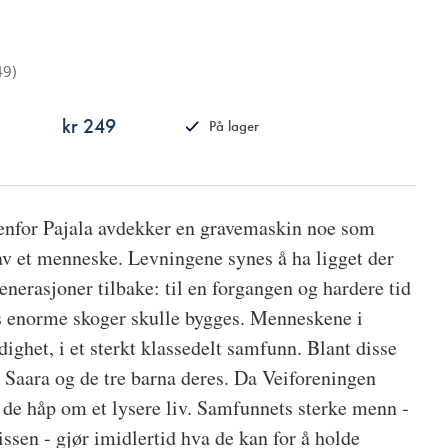
49
)
kr 249
På lager
ISBN
9788249528325
tenfor Pajala avdekker en gravemaskin noe som
 av et menneske. Levningene synes å ha ligget der
enerasjoner tilbake: til en forgangen og hardere tid
s enorme skoger skulle bygges. Menneskene i
dighet, i et sterkt klassedelt samfunn. Blant disse
Saara og de tre barna deres. Da Veiforeningen
r de håp om et lysere liv. Samfunnets sterke menn -
ssen - gjør imidlertid hva de kan for å holde