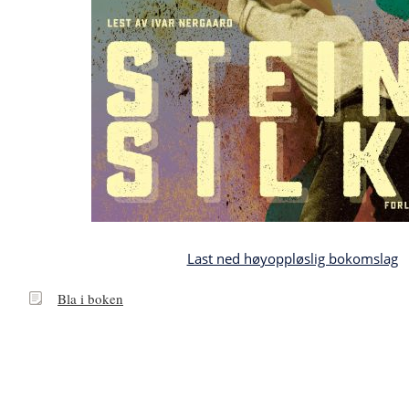
Last ned høyoppløslig bokomslag
Bla
Bla i boken
i
boken