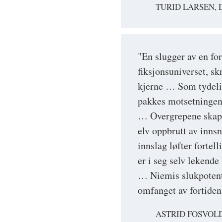
TURID LARSEN, 
"En slugger av en fo
fiksjonsuniverset, sk
kjerne … Som tydelig 
pakkes motsetningene
… Overgrepene skape
elv oppbrutt av innsn
innslag løfter fortel
er i seg selv lekend
… Niemis slukpotente
omfanget av fortidens
ASTRID FOSVOLD