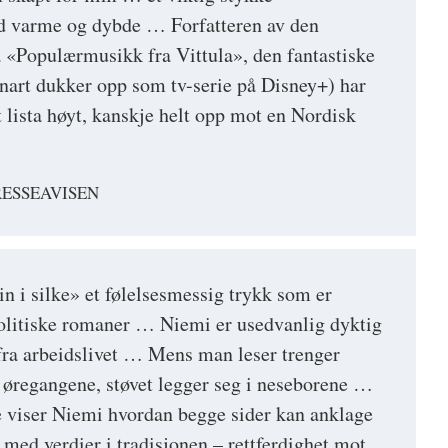
ed varme og dybde … Forfatteren av den
 «Populærmusikk fra Vittula», den fantastiske
nart dukker opp som tv-serie på Disney+) har
 lista høyt, kanskje helt opp mot en Nordisk
RESSEAVISEN
in i silke» et følelsesmessig trykk som er
politiske romaner … Niemi er usedvanlig dyktig
r fra arbeidslivet … Mens man leser trenger
i øregangene, støvet legger seg i neseborene …
 viser Niemi hvordan begge sider kan anklage
 med verdier i tradisjonen – rettferdighet mot