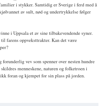
 familier i stykker. Samtidig er Sverige i ferd med å
i kjølvannet av sult, nød og undertrykkelse følger
kvinne i Uppsala et av sine tilbakevendende syner.
til farens oppveksttrakter. Kan det være
oper?
 og forunderlig vev som spenner over nesten hundre
 skildres menneskene, naturen og folketroen i
kk foran og kjempet for sin plass på jorden.