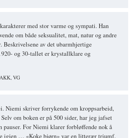
 karakterer med stor varme og sympati. Han
evende om både seksualitet, mat, natur og andre
r. Beskrivelsene av det ubarmhjertige
920- og 30-tallet er krystallklare og
AKK, VG
fei. Niemi skriver forrykende om kroppsarbeid,
lv om boken er på 500 sider, har jeg jafset
n pauser. For Niemi klarer forbløffende nok å
de igjen … «Koke bjørn» var en litterær triumf.