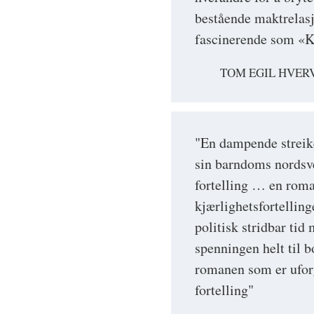
bestående maktrelasjo
fascinerende som «K
TOM EGIL HVER
"En dampende streike
sin barndoms nordsve
fortelling … en rom
kjærlighetsfortelling
politisk stridbar tid
spenningen helt til b
romanen som er ufor
fortelling"