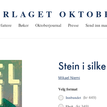
ORLAGET OKTOB
em
fattere
Bøker
Oktoberjournal
Presse
Send inn ma
Stein i silke
Mikael Niemi
Velg format
Innbundet
(
kr 449
)
Ebok
(
kr 349
)