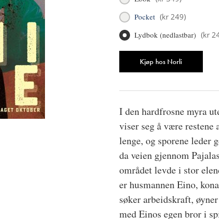
Pocket
(
kr 249
)
Lydbok (nedlastbar)
(
kr 2
Antall
Kjøp hos Norli
I den hardfrosne myra u
viser seg å være restene
lenge, og sporene leder g
da veien gjennom Pajala
området levde i stor elen
er husmannen Eino, kona 
søker arbeidskraft, øyne
med Einos egen bror i spi