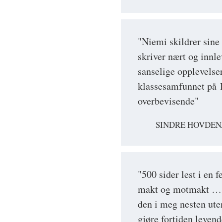
"Niemi skildrer sine
skriver nært og innl
sanselige opplevelse
klassesamfunnet på 1
overbevisende"
SINDRE HOVDEN
"500 sider lest i en 
makt og motmakt … Se
den i meg nesten ute
gjøre fortiden leven