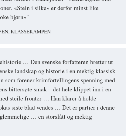
ner. «Stein i silke» er derfor minst like
oke bjørn»"
VEN, KLASSEKAMPEN
historie … Den svenske forfatteren bretter ut
nske landskap og historie i en mektig klassisk
an som forener krimfortellingens spenning med
ens bittersøte smak – det hele klippet inn i en
 med steile fronter … Han klarer å holde
okas siste blad vendes … Det er partier i denne
glemmelige … en storslått og mektig