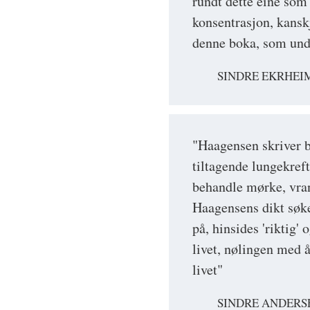
rundt dette eine som 
konsentrasjon, kanskj
denne boka, som undr
SINDRE EKRHEI
"Haagensen skriver b
tiltagende lungekreft
behandle mørke, vran
Haagensens dikt søke
på, hinsides 'riktig' 
livet, nølingen med å 
livet"
SINDRE ANDERS