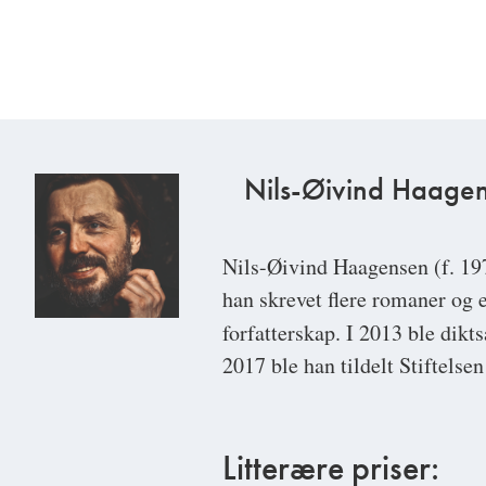
Nils-Øivind Haage
Nils-Øivind Haagensen
(f. 19
han skrevet flere romaner og e
forfatterskap. I 2013 ble dik
2017 ble han tildelt Stiftelse
Litterære priser: