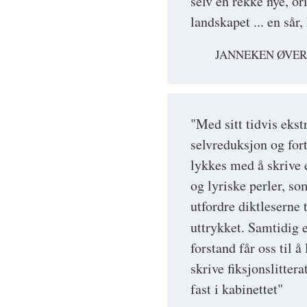
selv en rekke nye, or
landskapet ... en sår
JANNEKEN ØVE
"Med sitt tidvis eks
selvreduksjon og for
lykkes med å skrive 
og lyriske perler, so
utfordre diktleserne 
uttrykket. Samtidig 
forstand får oss til å
skrive fiksjonslittera
fast i kabinettet"