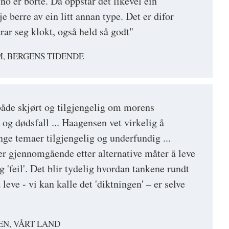
no er borte. Då oppstår det likevel ein
e berre av ein litt annan type. Det er difor
ar seg klokt, også held så godt"
M, BERGENS TIDENDE
åde skjørt og tilgjengelig om morens
 og dødsfall ... Haagensen vet virkelig å
ge temaer tilgjengelig og underfundig ...
r gjennomgående etter alternative måter å leve
og 'feil'. Det blir tydelig hvordan tankene rundt
leve - vi kan kalle det 'diktningen' – er selve
EN, VÅRT LAND