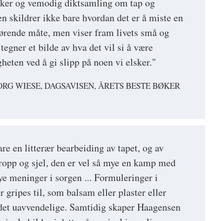
ker og vemodig diktsamling om tap og
n skildrer ikke bare hvordan det er å miste en
rørende måte, men viser fram livets små og
g tegner et bilde av hva det vil si å være
eten ved å gi slipp på noen vi elsker."
RG WIESE, DAGSAVISEN, ÅRETS BESTE BØKER
re en litterær bearbeiding av tapet, og av
kropp og sjel, den er vel så mye en kamp med
ye meninger i sorgen ... Formuleringer i
r gripes til, som balsam eller plaster eller
det uavvendelige. Samtidig skaper Haagensen