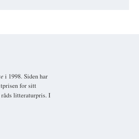
se
i 1998. Siden har
prisen for sitt
råds litteraturpris. I