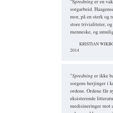
"S
predning
er en vak
sorgarbeid. Haagense
mor, på en sterk og 
store trivialiteter, o
menneske, og umuligh
KRISTIAN WIKBO
2014
"
Spredning
er ikke ba
sorgens herjinger i 
ordene. Ordene får n
eksisterende litteratu
medisineringer mot 