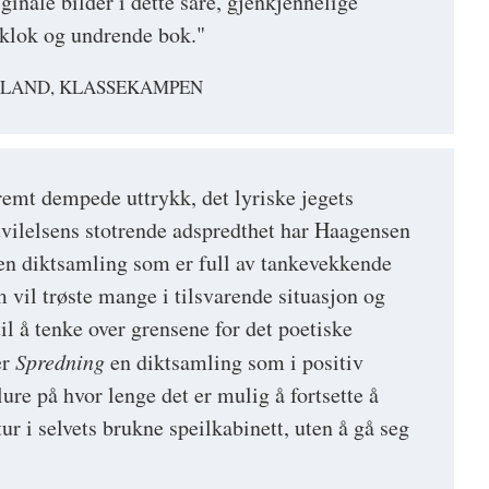
iginale bilder i dette såre, gjenkjennelige
, klok og undrende bok."
RLAND, KLASSEKAMPEN
tremt dempede uttrykk, det lyriske jegets
tvilelsens stotrende adspredthet har Haagensen
en diktsamling som er full av tankevekkende
m vil trøste mange i tilsvarende situasjon og
til å tenke over grensene for det poetiske
er
Spredning
en diktsamling som i positiv
 lure på hvor lenge det er mulig å fortsette å
tur i selvets brukne speilkabinett, uten å gå seg