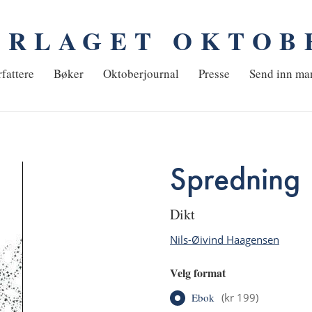
ORLAGET OKTOB
em
fattere
Bøker
Oktoberjournal
Presse
Send inn ma
Spredning
dikt
Nils-Øivind Haagensen
Velg format
Ebok
(
kr 199
)