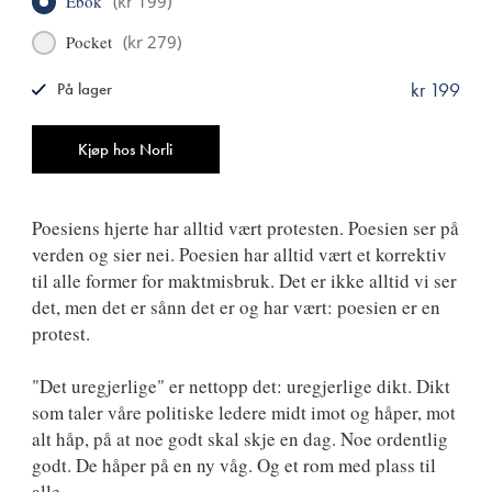
Ebok
(
kr 199
)
Pocket
(
kr 279
)
kr 199
På lager
ISBN
9788249522484
Antall
Kjøp hos Norli
Poesiens hjerte har alltid vært protesten. Poesien ser på
verden og sier nei. Poesien har alltid vært et korrektiv
til alle former for maktmisbruk. Det er ikke alltid vi ser
det, men det er sånn det er og har vært: poesien er en
protest.
"Det uregjerlige" er nettopp det: uregjerlige dikt. Dikt
som taler våre politiske ledere midt imot og håper, mot
alt håp, på at noe godt skal skje en dag. Noe ordentlig
godt. De håper på en ny våg. Og et rom med plass til
alle.