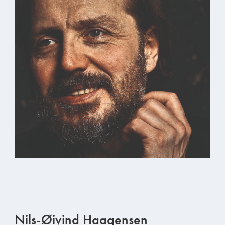
Nils-Øivind Haagensen