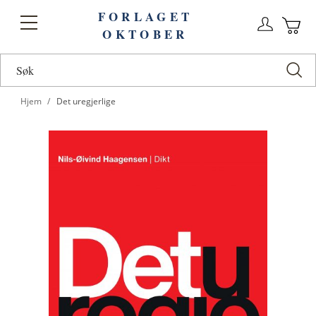
FORLAGET
Logg
Toggle
OKTOBER
n
Ha
Nav
Hjem
Det uregjerlige