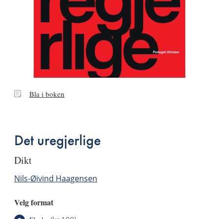
Bla
Bla i boken
i
boken
Det uregjerlige
dikt
Nils-Øivind Haagensen
Velg format