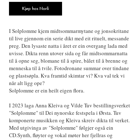
9788249528769
Antall
Kjøp hos Norli
I Solplomme kjem midtsommarmytane og jonsokritane
til live gjennom ein serie dikt med eit rituelt, messande
preg. Den lysaste natta i året er ein overgang lada med
uvisse. Dikta renn utover sida og får midtsommarnatta
til å opne seg, blomane til å spire, bålet til å brenne og
menneska til å tvile. Fotodronane summar over tindane
og plastsøpla. Kva framtid skimtar vi? Kva val tek vi
når alt ligg ope?
Solplomme er ein heilt eigen flora.
I 2023 laga Anna Kleiva og Vilde Tuv bestillingsverket
"Solplomme" til Dei nynorske festspela i Ørsta. Tuv
komponerte musikken og Kleiva skreiv dikta til verket.
Med utgivinga av "Solplomme" følgjer også ein
CD.Synth, fløyter og vokal møter her fjellras og