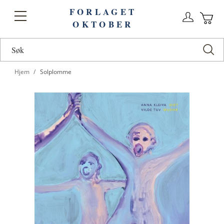
FORLAGET
Logg
Toggle
OKTOBER
n
Ha
Nav
Hjem
Solplomme