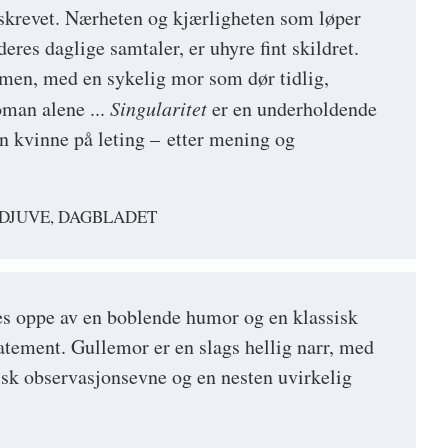
skrevet. Nærheten og kjærligheten som løper
deres daglige samtaler, er uhyre fint skildret.
men, med en sykelig mor som dør tidlig,
oman alene ...
Singularitet
er en underholdende
 kvinne på leting – etter mening og
DJUVE, DAGBLADET
es oppe av en boblende humor og en klassisk
atement. Gullemor er en slags hellig narr, med
isk observasjonsevne og en nesten uvirkelig