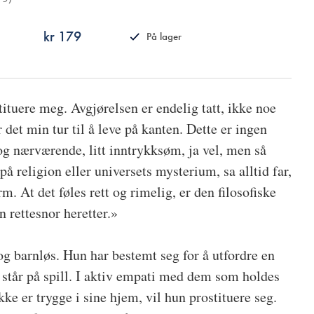
kr 179
På lager
ISBN
9788242168993
ituere meg. Avgjørelsen er endelig tatt, ikke noe
 det min tur til å leve på kanten. Dette er ingen
 og nærværende, litt inntrykksøm, ja vel, men så
 på religion eller universets mysterium, sa alltid far,
rm. At det føles rett og rimelig, er den filosofiske
n rettesnor heretter.»
og barnløs. Hun har bestemt seg for å utfordre en
 står på spill. I aktiv empati med dem som holdes
kke er trygge i sine hjem, vil hun prostituere seg.