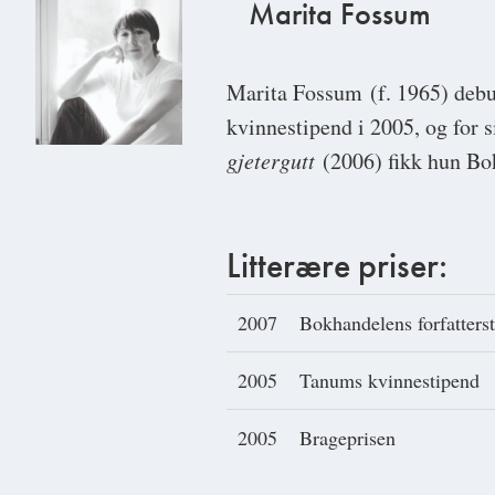
Marita Fossum
Marita Fossum
(f. 1965) deb
kvinnestipend i 2005, og for 
gjetergutt
(2006) fikk hun Bok
Litterære priser:
2007
Bokhandelens forfatters
2005
Tanums kvinnestipend
2005
Brageprisen