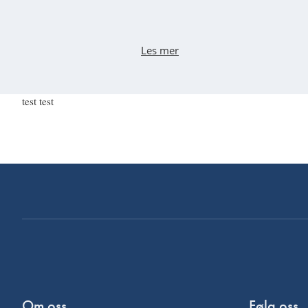
Les mer
test test
Om oss
Følg oss