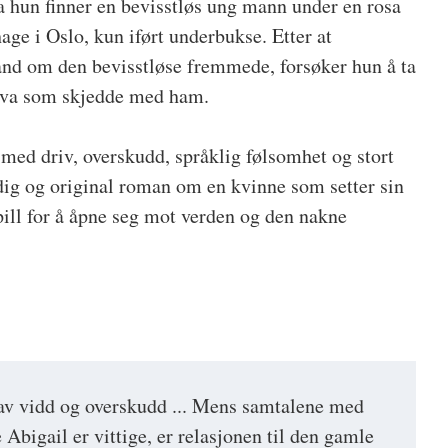
da hun finner en bevisstløs ung mann under en rosa
ge i Oslo, kun iført underbukse. Etter at
ånd om den bevisstløse fremmede, forsøker hun å ta
hva som skjedde med ham.
 med driv, overskudd, språklig følsomhet og stort
dig og original roman om en kvinne som setter sin
pill for å åpne seg mot verden og den nakne
av vidd og overskudd ... Mens samtalene med
e Abigail er vittige, er relasjonen til den gamle