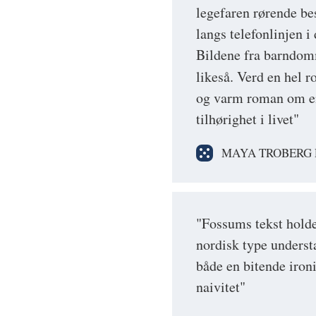
legefaren rørende be
langs telefonlinjen i 
Bildene fra barndom
likeså. Verd en hel r
og varm roman om en
tilhørighet i livet"
MAYA TROBERG 
"Fossums tekst hold
nordisk type underst
både en bitende iron
naivitet"