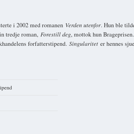
uterte i 2002 med romanen
Verden utenfor
. Hun ble til
sin tredje roman,
Forestill deg
, mottok hun Brageprise
handelens forfatterstipend.
Singularitet
er hennes sju
tipend