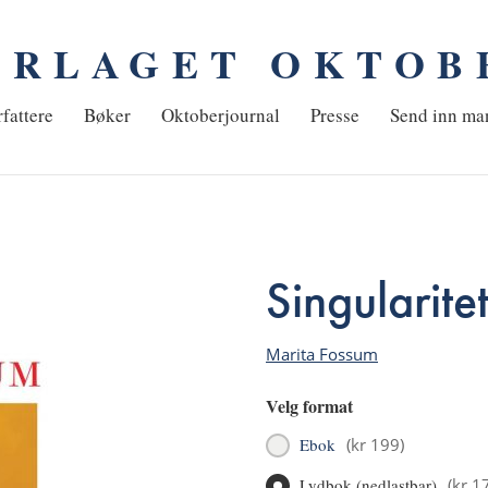
ORLAGET OKTOB
em
fattere
Bøker
Oktoberjournal
Presse
Send inn ma
Singularite
Marita Fossum
Velg format
Ebok
(
kr 199
)
Lydbok (nedlastbar)
(
kr 1