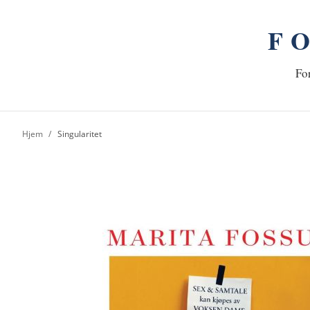
F
n
Hj
For
Hjem
Singularitet