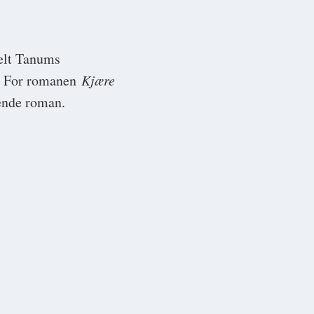
delt Tanums
n. For romanen
Kjære
ende roman.