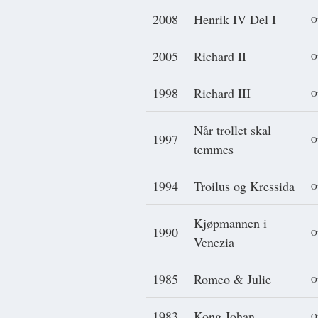
2008
Henrik IV Del I
O
2005
Richard II
O
1998
Richard III
O
Når trollet skal
1997
O
temmes
1994
Troilus og Kressida
O
Kjøpmannen i
1990
O
Venezia
1985
Romeo & Julie
O
1983
Kong Johan
Ov