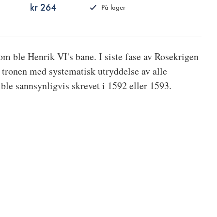
kr 264
På lager
ISBN
9788270949700
om ble Henrik VI's bane. I siste fase av Rosekrigen
t tronen med systematisk utryddelse av alle
ble sannsynligvis skrevet i 1592 eller 1593.