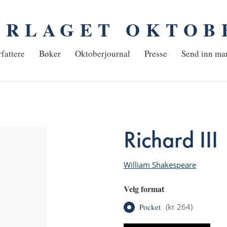
ORLAGET OKTOB
em
fattere
Bøker
Oktoberjournal
Presse
Send inn ma
Richard III
William Shakespeare
Velg format
Pocket
(
kr 264
)