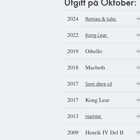
Utgitt på Oktober:
2024
Romeo & Julie
O
2022
Kong Lear
O
2019
Othello
O
2018
Macbeth
O
2017
Som dere vil
O
2017
Kong Lear
O
2013
Hamlet
O
2009
Henrik IV Del II
O