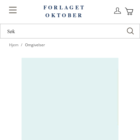
FORLAGET
Logg
Toggle
OKTOBER
n
Ha
Nav
Hjem
Omgivelser