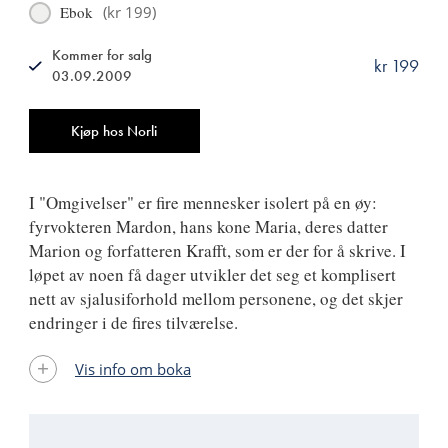
Ebok
(
kr 199
)
Kommer for salg
kr 199
03.09.2009
ISBN
9788249506712
Antall
Kjøp hos Norli
I "Omgivelser" er fire mennesker isolert på en øy:
fyrvokteren Mardon, hans kone Maria, deres datter
Marion og forfatteren Krafft, som er der for å skrive. I
løpet av noen få dager utvikler det seg et komplisert
nett av sjalusiforhold mellom personene, og det skjer
endringer i de fires tilværelse.
Vis info om boka