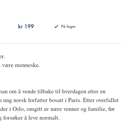
kr 199
På lager
ISBN
9788249520060
er.
Å være menneske.
an om å vende tilbake til hverdagen etter en
n ung norsk forfatter bosatt i Paris. Etter overfallet
der i Oslo, omgitt av nære venner og familie, før
g forsøker å leve normalt.