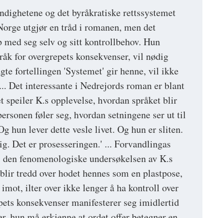
dighetene og det byråkratiske rettssystemet
Norge utgjør en tråd i romanen, men det
p med seg selv og sitt kontrollbehov. Hun
pråk for overgrepets konsekvenser, vil nødig
agte fortellingen 'Systemet' gir henne, vil ikke
r ... Det interessante i Nedrejords roman er blant
 speiler K.s opplevelse, hvordan språket blir
ersonen føler seg, hvordan setningene ser ut til
g hun lever dette vesle livet. Og hun er sliten.
lig. Det er prosesseringen.' ... Forvandlingas
 i den fenomenologiske undersøkelsen av K.s
 blir tredd over hodet hennes som en plastpose,
imot, ilter over ikke lenger å ha kontroll over
epets konsekvenser manifesterer seg imidlertid
er, hun må erkjenne at ordet offer betegner en