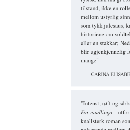
tilstand, ikke en rol
mellom ustyrlig sinn
som tykk julesaus, ka
historiene om voldte
eller en stakkar; Ne
blir ugjenkjennelig f
mange"
CARINA ELISAB
"Intenst, røft og sår
Forvandlinga
– utfor
knallsterk roman som
pulserende mellom d