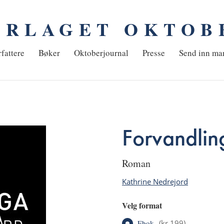
ORLAGET OKTOB
em
fattere
Bøker
Oktoberjournal
Presse
Send inn ma
Forvandlin
roman
Kathrine Nedrejord
Velg format
Ebok
(
kr 199
)