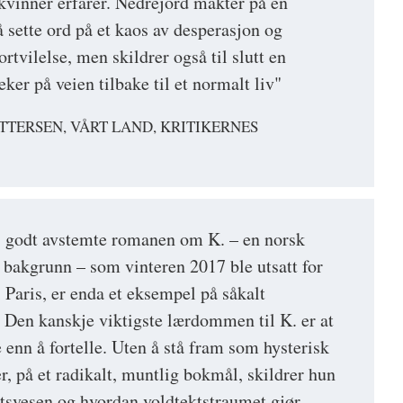
 kvinner erfarer. Nedrejord makter på en
 sette ord på et kaos av desperasjon og
ortvilelse, men skildrer også til slutt en
er på veien tilbake til et normalt liv"
TTERSEN, VÅRT LAND, KRITIKERNES
, godt avstemte romanen om K. – en norsk
 bakgrunn – som vinteren 2017 ble utsatt for
i Paris, er enda et eksempel på såkalt
. Den kanskje viktigste lærdommen til K. er at
e enn å fortelle. Uten å stå fram som hysterisk
er, på et radikalt, muntlig bokmål, skildrer hun
tsvesen og hvordan voldtektstraumet gjør