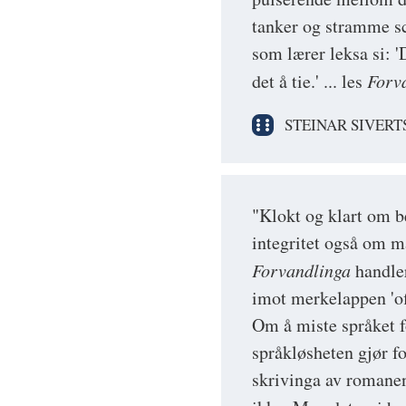
tanker og stramme sc
som lærer leksa si: '
det å tie.' ... les
Forv
STEINAR SIVER
"Klokt og klart om b
integritet også om ma
Forvandlinga
handler
imot merkelappen 'off
Om å miste språket f
språkløsheten gjør f
skrivinga av romanen 