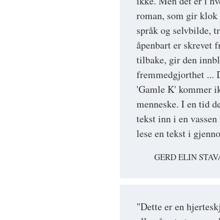
ikke. Men det er i hve
roman, som gir klok 
språk og selvbilde, t
åpenbart er skrevet f
tilbake, gir den innb
fremmedgjorthet ... D
'Gamle K' kommer ik
menneske. I en tid d
tekst inn i en vassen
lese en tekst i gjen
GERD ELIN STAV
"Dette er en hjertes