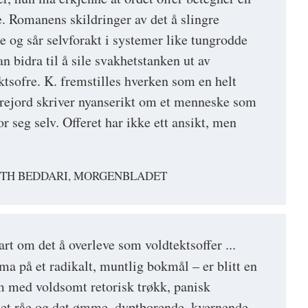
le. Romanens skildringer av det å slingre
e og sår selvforakt i systemer like tungrodde
n bidra til å sile svakhetstanken ut av
ktsofre. K. fremstilles hverken som en helt
drejord skriver nyanserikt om et menneske som
or seg selv. Offeret har ikke ett ansikt, men
ETH BEDDARI, MORGENBLADET
bart om det å overleve som voldtektsoffer ...
ma på et radikalt, muntlig bokmål – er blitt en
 med voldsomt retorisk trøkk, panisk
et råe og det ømme, dyptborende, kvernende