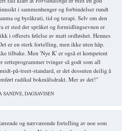
rt fall klart at
Forvandlinga
er blitt en god
innsikt i sammenhenger og forbindelser rundt
rauma og byråkrati, tid og terapi. Selv om den
ra et sted der språket og formidlingsevnen er
likk i offerets følelse av matt ordløshet. Hennes
et er en sterk fortelling, men ikke uten håp.
ke tilbake. Men 'Nye K' er også et kompetent
er retteprogrammer tvinger så godt som all
 midt-på-treet-standard, er det dessuten deilig å
nomført radikal bokmålsdrakt. Mer av det!"
A SANDVE, DAGSAVISEN
kjærende og nærværende fortelling av noe som