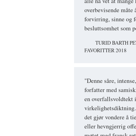
alle nå vet at mange
overbevisende måte å
forvirring, sinne og f
besluttsomhet som pek
TURID BARTH PE
FAVORITTER 2018
"Denne såre, intense
forfatter med samisk
en overfallsvoldtekt 
virkelighetsdiktning
det gjør vondere å ti
eller hevngjerrig off
møtet med fransk ret