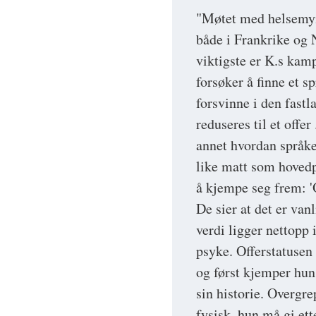
"Møtet med helsemyn
både i Frankrike og 
viktigste er K.s kam
forsøker å finne et s
forsvinne i den fastl
reduseres til et offe
annet hvordan språket
like matt som hovedp
å kjempe seg frem: 'O
De sier at det er van
verdi ligger nettopp
psyke. Offerstatusen
og først kjemper hun 
sin historie. Overgr
fysisk, hun må gi ett