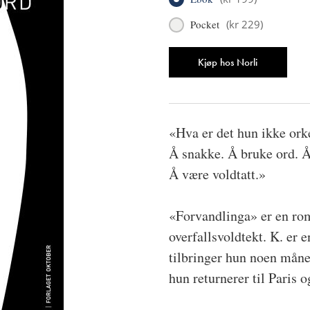
Pocket
(
kr 229
)
Antall
Kjøp hos Norli
«Hva er det hun ikke ork
Å snakke. Å bruke ord. 
Å være voldtatt.»
«Forvandlinga» er en rom
overfallsvoldtekt. K. er e
tilbringer hun noen måne
hun returnerer til Paris o