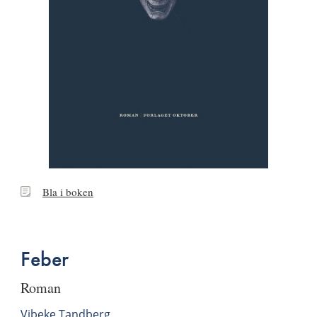
Bla
Bla i boken
i
boken
Feber
roman
Vibeke Tandberg