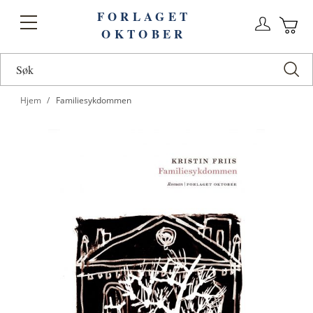
FORLAGET
Logg
Toggle
OKTOBER
n
Ha
Nav
Hjem
Familiesykdommen