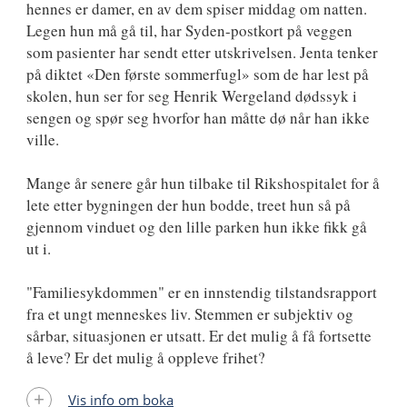
hennes er damer, en av dem spiser middag om natten.
Legen hun må gå til, har Syden-postkort på veggen
som pasienter har sendt etter utskrivelsen. Jenta tenker
på diktet «Den første sommerfugl» som de har lest på
skolen, hun ser for seg Henrik Wergeland dødssyk i
sengen og spør seg hvorfor han måtte dø når han ikke
ville.
Mange år senere går hun tilbake til Rikshospitalet for å
lete etter bygningen der hun bodde, treet hun så på
gjennom vinduet og den lille parken hun ikke fikk gå
ut i.
"Familiesykdommen" er en innstendig tilstandsrapport
fra et ungt menneskes liv. Stemmen er subjektiv og
sårbar, situasjonen er utsatt. Er det mulig å få fortsette
å leve? Er det mulig å oppleve frihet?
Vis info om boka