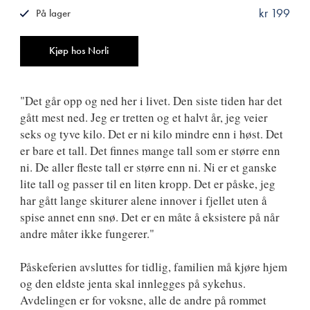
kr 199
På lager
ISBN
9788249518746
Antall
Kjøp hos Norli
"Det går opp og ned her i livet. Den siste tiden har det
gått mest ned. Jeg er tretten og et halvt år, jeg veier
seks og tyve kilo. Det er ni kilo mindre enn i høst. Det
er bare et tall. Det finnes mange tall som er større enn
ni. De aller fleste tall er større enn ni. Ni er et ganske
lite tall og passer til en liten kropp. Det er påske, jeg
har gått lange skiturer alene innover i fjellet uten å
spise annet enn snø. Det er en måte å eksistere på når
andre måter ikke fungerer."
Påskeferien avsluttes for tidlig, familien må kjøre hjem
og den eldste jenta skal innlegges på sykehus.
Avdelingen er for voksne, alle de andre på rommet