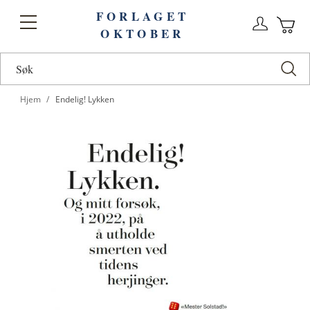
FORLAGET
Logg
Toggle
OKTOBER
n
Ha
Nav
Hjem
Endelig! Lykken