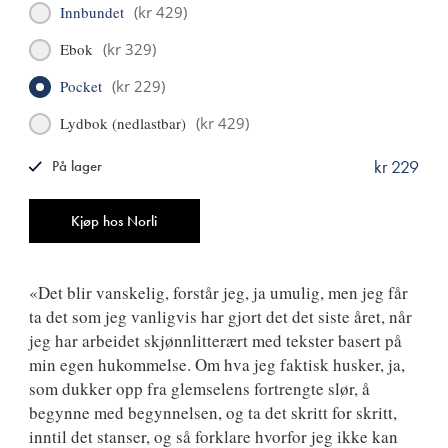
Innbundet
(
kr 429
)
Ebok
(
kr 329
)
Pocket
(
kr 229
)
Lydbok (nedlastbar)
(
kr 429
)
kr 229
På lager
ISBN
9788249531707
Antall
Kjøp hos Norli
«Det blir vanskelig, forstår jeg, ja umulig, men jeg får
ta det som jeg vanligvis har gjort det det siste året, når
jeg har arbeidet skjønnlitterært med tekster basert på
min egen hukommelse. Om hva jeg faktisk husker, ja,
som dukker opp fra glemselens fortrengte slør, å
begynne med begynnelsen, og ta det skritt for skritt,
inntil det stanser, og så forklare hvorfor jeg ikke kan