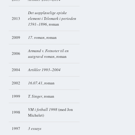
Det uoppløselige episke
2013
element i Telemark i perioden
1591–1896
, roman
2009
17. roman
, roman
Armand v. Fotnoter til en
2006
uutgravd roman
, roman
2004
Artikler 1993–2004
2002
16.07.41
, roman
1999
T. Singer
, roman
VM i fotball 1998
(med Jon
1998
Michelet)
1997
3 essays