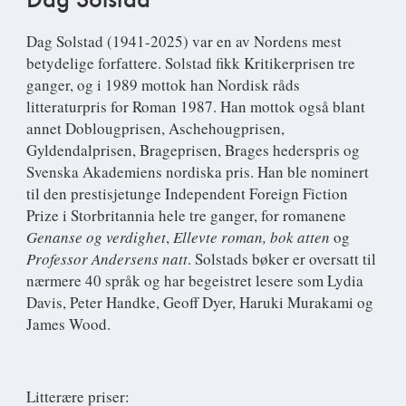
Dag Solstad
(1941-2025) var en av Nordens mest
betydelige forfattere. Solstad fikk Kritikerprisen tre
ganger, og i 1989 mottok han Nordisk råds
litteraturpris for Roman 1987. Han mottok også blant
annet Doblougprisen, Aschehougprisen,
Gyldendalprisen, Brageprisen, Brages hederspris og
Svenska Akademiens nordiska pris. Han ble nominert
til den prestisjetunge Independent Foreign Fiction
Prize i Storbritannia hele tre ganger, for romanene
Genanse og verdighet
,
Ellevte roman, bok atten
og
Professor Andersens natt
. Solstads bøker er oversatt til
nærmere 40 språk og har begeistret lesere som Lydia
Davis, Peter Handke, Geoff Dyer, Haruki Murakami og
James Wood.
Litterære priser: