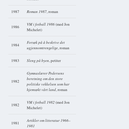
1987
Roman 1987
, roman
VM i fotball 1986
(med Jon
1986
Michelet)
Forsøk på å beskrive det
1984
ugjennomtrengelige
, roman
1983
Sleng på byen
, petiter
Gymnaslærer Pedersens
beretning om den store
1982
politiske vekkelsen som har
hjemsøkt vårt land
, roman
VM i fotball 1982
(med Jon
1982
Michelet)
Artikler om litteratur 1966–
1981
1981