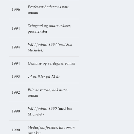
Professor Andersens natt
,
1996
roman
Svingstol og andre tekster
,
1994
prosatekster
VM i fotball 1994 (med Jon
1994
Michelet)
1994
Genanse og verdighet
, roman
1993
14 artikler på 12 år
Ellevte roman, bok atten
,
1992
roman
VM i fotball 1990
(med Jon
1990
Michelet)
Medaljens forside. En roman
1990
om Aker