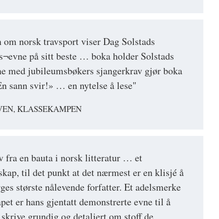
 om norsk travsport viser Dag Solstads
¬evne på sitt beste … boka holder Solstads
e med jubileumsbøkers sjangerkrav gjør boka
«En sann svir!» … en nytelse å lese"
VEN, KLASSEKAMPEN
 fra en bauta i norsk litteratur … et
skap, til det punkt at det nærmest er en klisjé å
s største nålevende forfatter. Et adelsmerke
apet er hans gjentatt demonstrerte evne til å
 skrive grundig og detaljert om stoff de