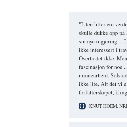
"I den litterære verd
skulle dukke opp på 
sin nye regjering ...
ikke interessert i tra
Overhodet ikke. Men 
fascinasjon for noe ..
minnearbeid. Solstad
ikke lite. Alt det vi 
forfatterskapet, kli
KNUT HOEM, NR