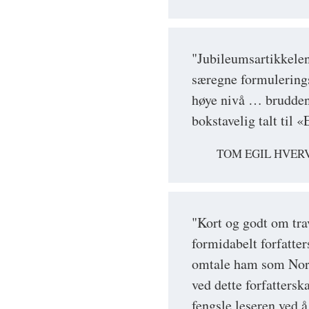
"Jubileumsartikkelen
særegne formulerings
høye nivå … brudden
bokstavelig talt til 
TOM EGIL HVER
"Kort og godt om trav
formidabelt forfatter
omtale ham som Norge
ved dette forfattersk
fengsle leseren ved å