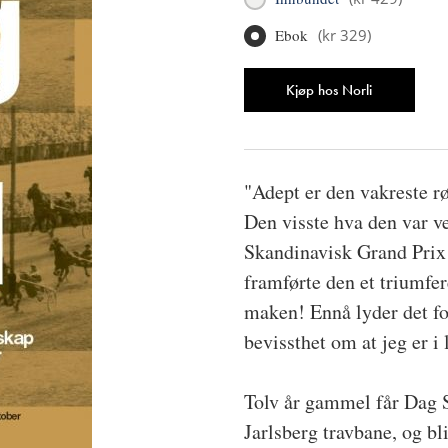
Ebok
(
kr 329
)
Antall
Kjøp hos Norli
"Adept er den vakreste rø
Den visste hva den var ve
Skandinavisk Grand Prix d
framførte den et triumfer
maken! Ennå lyder det for
bevissthet om at jeg er i 
Tolv år gammel får Dag S
Jarlsberg travbane, og bli