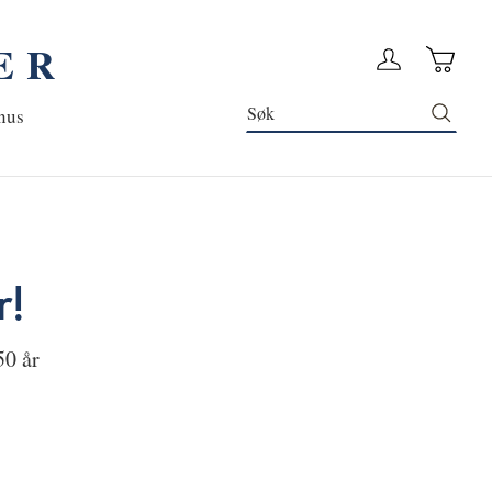
ER
Handleku
Logg in
Søk
nus
r!
50 år