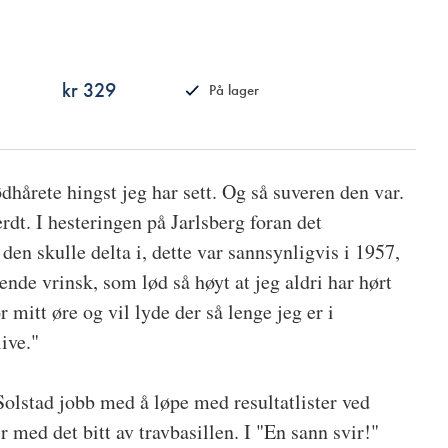
kr 329
På lager
ISBN
9788249529872
dhårete hingst jeg har sett. Og så suveren den var.
rdt. I hesteringen på Jarlsberg foran det
en skulle delta i, dette var sannsynligvis i 1957,
ende vrinsk, som lød så høyt at jeg aldri har hørt
 mitt øre og vil lyde der så lenge jeg er i
live."
olstad jobb med å løpe med resultatlister ved
r med det bitt av travbasillen. I "En sann svir!"