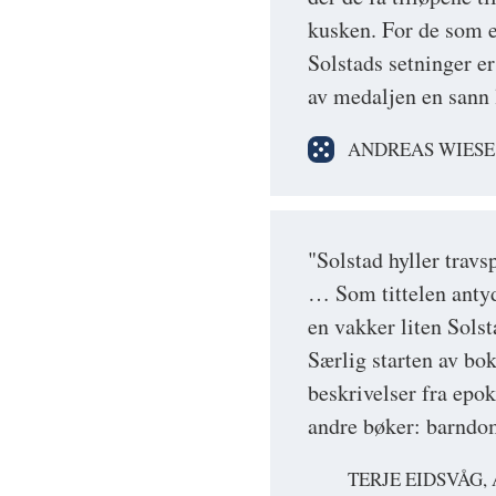
kusken. For de som e
Solstads setninger er
av medaljen en sann l
ANDREAS WIESE
"Solstad hyller travs
… Som tittelen antyd
en vakker liten Sols
Særlig starten av bo
beskrivelser fra epo
andre bøker: barnd
TERJE EIDSVÅG,