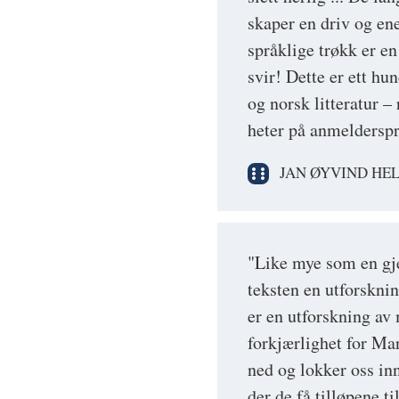
skaper en driv og ene
språklige trøkk er en
svir! Dette er ett hu
og norsk litteratur – 
heter på anmeldersp
JAN ØYVIND HEL
"Like mye som en gje
teksten en utforskni
er en utforskning av
forkjærlighet for Ma
ned og lokker oss inn 
der de få tilløpene ti