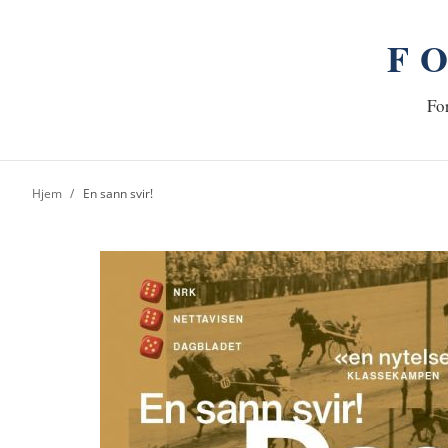
F
n
Hj
For
Hjem
En sann svir!