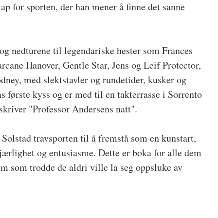
kap for sporten, der han mener å finne det sanne
og nedturene til legendariske hester som Frances
rcane Hanover, Gentle Star, Jens og Leif Protector,
ney, med slektstavler og rundetider, kusker og
ans første kyss og er med til en takterrasse i Sorrento
skriver "Professor Andersens natt".
Solstad travsporten til å fremstå som en kunstart,
jærlighet og entusiasme. Dette er boka for alle dem
em som trodde de aldri ville la seg oppsluke av