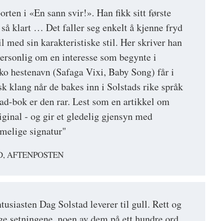
orten i «En sann svir!». Han fikk sitt første
, så klart … Det faller seg enkelt å kjenne fryd
il med sin karakteristiske stil. Her skriver han
 personlig om en interesse som begynte i
 hestenavn (Safaga Vixi, Baby Song) får i
isk klang når de bakes inn i Solstads rike språk
d-bok er den rar. Lest som en artikkel om
iginal - og gir et gledelig gjensyn med
melige signatur"
, AFTENPOSTEN
ntusiasten Dag Solstad leverer til gull. Rett og
ange setningene, noen av dem på ett hundre ord,