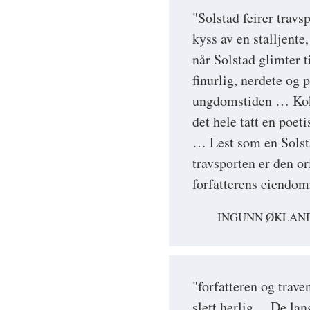
"Solstad feirer travsp
kyss av en stalljente
når Solstad glimter t
finurlig, nerdete og
ungdomstiden … Koko
det hele tatt en poet
… Lest som en Solsta
travsporten er den or
forfatterens eiendom
INGUNN ØKLAND
"forfatteren og trave
slett herlig ... De l