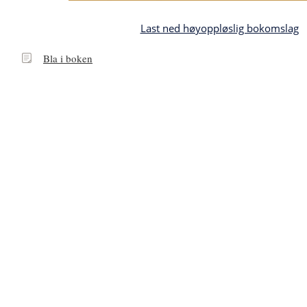
Last ned høyoppløslig bokomslag
Bla
Bla i boken
i
boken