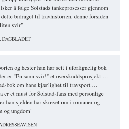
lsker å følge Solstads tankeprosesser gjennom
 dette bidraget til travhistorien, denne forsiden
iten svir"
, DAGBLADET
porten og hester han har sett i uforlignelig bok
er er "En sann svir!" et overskuddsprosjekt …
tad-bok om hans kjærlighet til travsport …
ka er et must for Solstad-fans med personlige
ker han sjelden har skrevet om i romaner og
om og ungdom"
 ADRESSEAVISEN