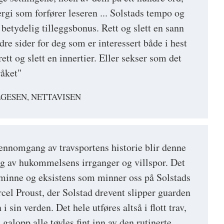
rgi som forfører leseren ... Solstads tempo og
 betydelig tilleggsbonus. Rett og slett en sann
ndre sider for deg som er interessert både i hest
rett og slett en innertier. Eller sekser som det
råket"
GESEN, NETTAVISEN
nnomgang av travsportens historie blir denne
ng av hukommelsens irrganger og villspor. Det
 minne og eksistens som minner oss på Solstads
rcel Proust, der Solstad drevent slipper guarden
i sin verden. Det hele utføres altså i flott trav,
l galopp alle tøyles fint inn av den rutinerte