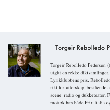
Torgeir Rebolledo 
Torgeir Rebolledo Pedersen
(f
utgitt en rekke diktsamlinge
Lyrikklubbens pris. Rebolled
rikt forfatterskap, bestående 
scene, radio og dukketeater. F
mottok han både Prix Italia o