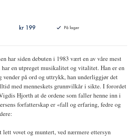
kr 199
På lager
ISBN
9788249521883
en har siden debuten i 1983 vært en av våre mest
har en utpreget musikalitet og vitalitet. Han er en
g vender på ord og uttrykk, han underliggjør det
lltid med menneskets grunnvilkår i sikte. I forordet
r Vigdis Hjorth at de ordene som faller henne inn i
sens forfatterskap er «fall og erfaring, fedre og
idere:
t lett vovet og muntert, ved nærmere ettersyn