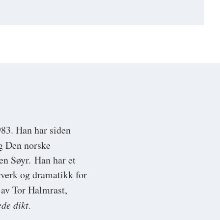
83. Han har siden
g Den norske
en Søyr. Han har et
orverk og dramatikk for
av Tor Halmrast,
de dikt
.