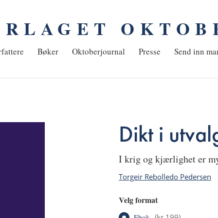
ORLAGET OKTOB
em
fattere
Bøker
Oktoberjournal
Presse
Send inn ma
Dikt i utval
i krig og kjærlighet er m
Torgeir Rebolledo Pedersen
Velg format
Ebok
(
kr 199
)