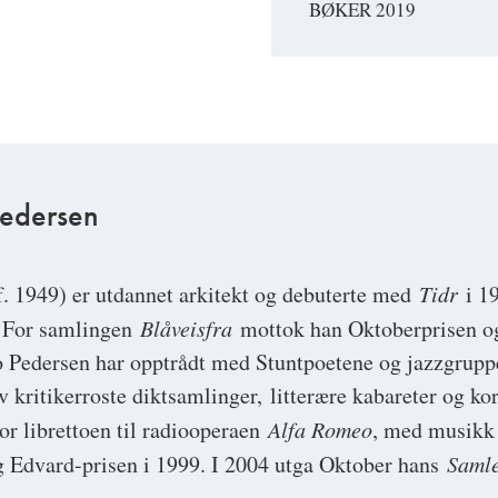
BØKER 2019
Pedersen
. 1949) er utdannet arkitekt og debuterte med
Tidr
i 19
r. For samlingen
Blåveisfra
mottok han Oktoberprisen o
o Pedersen har opptrådt med Stuntpoetene og jazzgrupp
av kritikerroste diktsamlinger, litterære kabareter og k
or librettoen til radiooperaen
Alfa Romeo
, med musikk 
g Edvard-prisen i 1999. I 2004 utga Oktober hans
Samle