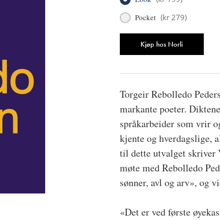
Pocket
(
kr 279
)
Antall
Kjøp hos Norli
Torgeir Rebolledo Peders
markante poeter. Diktene 
språkarbeider som vrir o
kjente og hverdagslige, a
til dette utvalget skrive
møte med Rebolledo Peder
sønner, avl og arv», og v
«Det er ved første øyekas