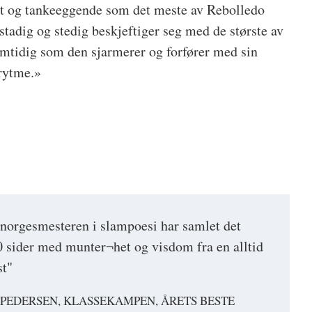
gent og tankeeggende som det meste av Rebolledo
tadig og stedig beskjeftiger seg med de største av
amtidig som den sjarmerer og forfører med sin
 rytme.»
norgesmesteren i slampoesi har samlet det
500 sider med munter¬het og visdom fra en alltid
st"
 PEDERSEN, KLASSEKAMPEN, ÅRETS BESTE