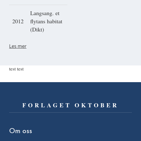
Langsang. et
2012
flytans habitat
(Dikt)
Les mer
test test
FORLAGET OKTOBER
Om oss