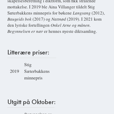
skapelsesberetning i diktform, som fikk strålende
mottakelse. I 2019 ble Aina Villanger tildelt Stig
Sæterbakkens minnepris for bøkene
Langsang
(2012),
Baugeids bok
(2017) og
Nattnød
(2019). I 2021 kom
den lyriske fortellingen
Onkel Arne og månen
.
Begynnelsen er nær
er hennes nyeste diktsamling.
Litterære priser:
Stig
2019
Sæterbakkens
minnepris
Utgitt på Oktober: