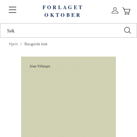
FORLAGET
Logg
Toggle
OKTOBER
n
Ha
Nav
Hjem
Baugeids bok