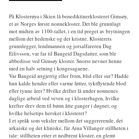
På Klosterøya i Skien lå benediktinerklosteret Gimsøy,
et av Norges første nonnekloster. Det ble grunnlagt
mot midten av 1100-tallet, i en tid preget av brytningen
mellom det hedenske og det kristne. Klosterets
grunnlegger, lendmannen og jorsalfareren Dag
Eilivsson, var far til Baugeid Dagsdatter, som ble
abbedisse ved Gimsøy kloster. Snorre nevner henne
med en halv setning i kongesagaene.
Var Baugeid ærgjerrig eller from, blid eller sur? Hadde
hun kalde hender eller varme føtter, tyktflytende blod
eller tynne årer? Hvilke drifter lå under nonnenes
daglige arbeid ved veven og i klosterhagen, hvilke
krefter drev dem til bønn åtte ganger i døgnet, og
hvilke helsetips hersket i klosteret?
I et språk som veksler mellom det suggererende, det
arkaiske og det kliniske, får Aina Villanger stillheten i
tale: stillheten etter et nedbrent kloster, en glemt