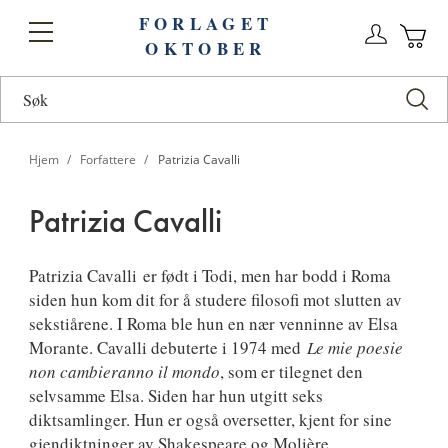
FORLAGET
Logg
Toggle
OKTOBER
n
Ha
Nav
Hjem
Forfattere
Patrizia Cavalli
Patrizia Cavalli
Patrizia
Patrizia Cavalli
er født i Todi, men har bodd i Roma
siden hun kom dit for å studere filosofi mot slutten av
Cavalli
sekstiårene. I Roma ble hun en nær venninne av Elsa
Morante. Cavalli debuterte i 1974 med
Le mie poesie
non cambieranno il mondo
, som er tilegnet den
selvsamme Elsa. Siden har hun utgitt seks
diktsamlinger. Hun er også oversetter, kjent for sine
gjendiktninger av Shakespeare og Molière.