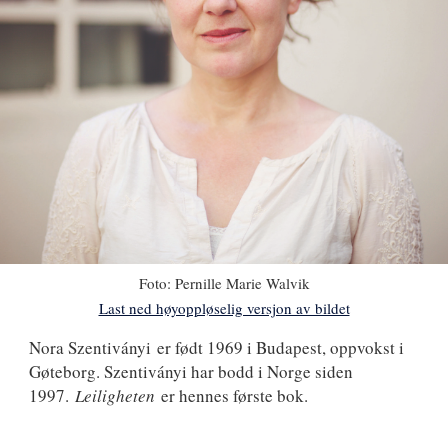
Foto:
Pernille Marie Walvik
Last ned høyoppløselig versjon av bildet
Nora
Nora Szentiványi
er født 1969 i Budapest, oppvokst i
Gøteborg. Szentiványi har bodd i Norge siden
Szentiványi
1997.
Leiligheten
er hennes første bok.