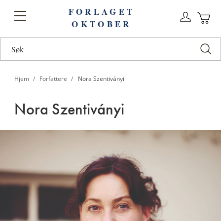
FORLAGET
Logg
Toggle
OKTOBER
n
Ha
Nav
Hjem
Forfattere
Nora Szentiványi
Nora Szentiványi