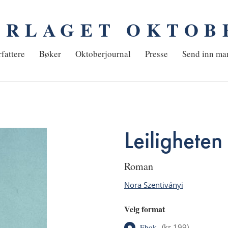
ORLAGET OKTOB
em
fattere
Bøker
Oktoberjournal
Presse
Send inn ma
Leiligheten
roman
Nora Szentiványi
Velg format
Ebok
(
kr 199
)