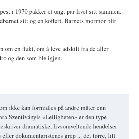
apest i 1970 pakker et ungt par livet sitt sammen.
dbarnet sitt og en koffert. Barnets mormor blir
 om en flukt, om å leve adskilt fra de aller
o og den som ble igjen.
som ikke kan formidles på andre måter enn
ra Szentiványis «Leiligheten» er den type
eskriver dramatiske, livsomveltende hendelser
 eller dokumentaristenes grep ... det tørre, litt