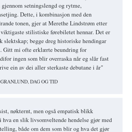
t gjennom setningslengd og rytme,
nsetjing. Dette, i kombinasjon med den
rande tonen, gjer at Merethe Lindstrøm etter
viktigaste stilistiske førebiletet hennar. Det er
sk slektskap; begge dreg historiske hendingar
t. Gitt mi ofte erklærte beundring for
difor ingen som blir overraska når eg slår fast
rive ein av dei aller sterkaste debutane i år"
 GRANLUND, DAG OG TID
sist, nøkternt, men også empatisk blikk
i hva en slik livsomveltende hendelse gjør med
ortelling, både om dem som blir og hva det gjør