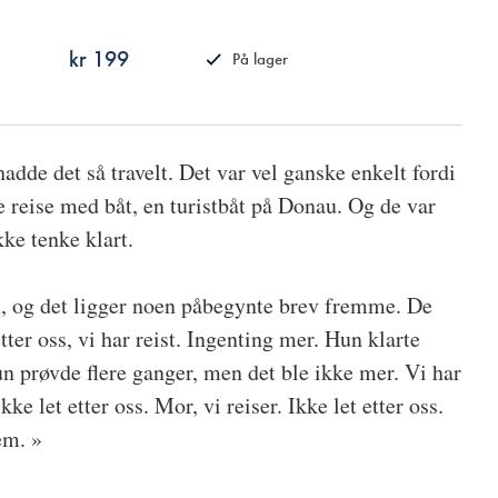
kr 199
På lager
ISBN
9788249517275
hadde det så travelt. Det var vel ganske enkelt fordi
e reise med båt, en turistbåt på Donau. Og de var
ke tenke klart.
en, og det ligger noen påbegynte brev fremme. De
tter oss, vi har reist. Ingenting mer. Hun klarte
n prøvde flere ganger, men det ble ikke mer. Vi har
ikke let etter oss. Mor, vi reiser. Ikke let etter oss.
em. »