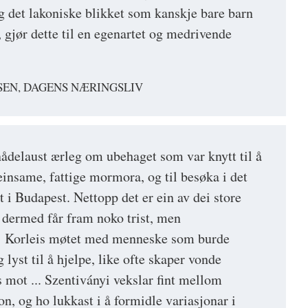
og det lakoniske blikket som kanskje bare barn
, gjør dette til en egenartet og medrivende
SEN, DAGENS NÆRINGSLIV
nådelaust ærleg om ubehaget som var knytt til å
, einsame, fattige mormora, og til besøka i det
 i Budapest. Nettopp det er ein av dei store
 dermed får fram noko trist, men
 Korleis møtet med menneske som burde
lyst til å hjelpe, like ofte skaper vonde
s mot ... Szentiványi vekslar fint mellom
on, og ho lukkast i å formidle variasjonar i