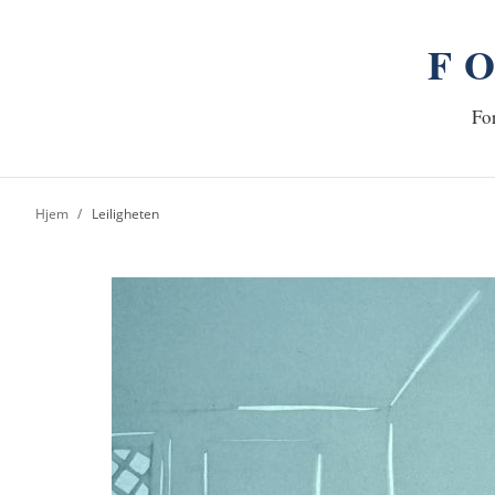
F
n
Hj
For
Hjem
Leiligheten