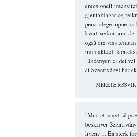
emosjonell intensite
gjentakingar og teik
personlege, opne und
kvart verkar som det 
også ein viss temati
inn i aktuell konteks
Lindstrøm er det vel 
at Szentiványi har sk
MERETE RØSVIK
"Med et svært så pre
beskriver Szentivány
livene ... En sterk f