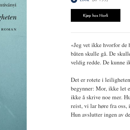
Antall
Kjøp hos Norli
«Jeg vet ikke hvorfor de 
båten skulle gå. De skull
veldig redde. De kunne ik
Det er rotete i leilighet
begynner: Mor, ikke let e
ikke å skrive noe mer. Hu
reist, vi lar høre fra oss, 
Hun avslutter ingen av d