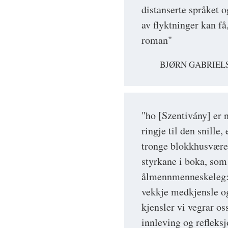
distanserte språket 
av flyktninger kan få
roman"
BJØRN GABRIEL
"ho [Szentivány] er 
ringje til den snille
tronge blokkhusværet
styrkane i boka, som
ålmennmenneskeleg:
vekkje medkjensle og 
kjensler vi vegrar os
innleving og refleksj