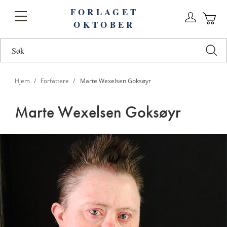
FORLAGET
Logg
Toggle
OKTOBER
n
Ha
Nav
Hjem
Forfattere
Marte Wexelsen Goksøyr
Marte Wexelsen Goksøyr