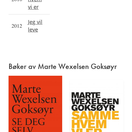
vi er
Jeg vil
2012
leve
Bøker av Marte Wexelsen Goksøyr