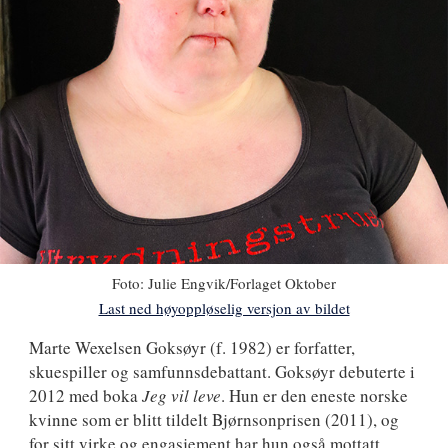
Foto:
Julie Engvik/Forlaget Oktober
Last ned høyoppløselig versjon av bildet
Marte
Marte Wexelsen Goksøyr
(f. 1982) er forfatter,
skuespiller og samfunnsdebattant. Goksøyr debuterte i
Wexelsen
2012 med boka
Jeg vil leve
. Hun er den eneste norske
Goksøyr
kvinne som er blitt tildelt Bjørnsonprisen (2011), og
for sitt virke og engasjement har hun også mottatt