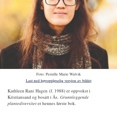
Foto:
Pernille Marie Walvik
Last ned høyoppløselig versjon av bildet
Kathleen
Kathleen Rani Hagen
(f. 1988) er oppvokst i
Kristiansand og bosatt i Ås.
Grunnleggende
Rani
plantediversitet
er hennes første bok.
Hagen