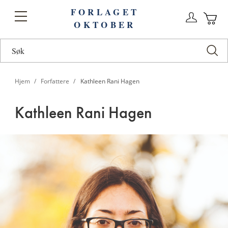
FORLAGET
Logg
Toggle
OKTOBER
n
Ha
Nav
Hjem
Forfattere
Kathleen Rani Hagen
Kathleen Rani Hagen