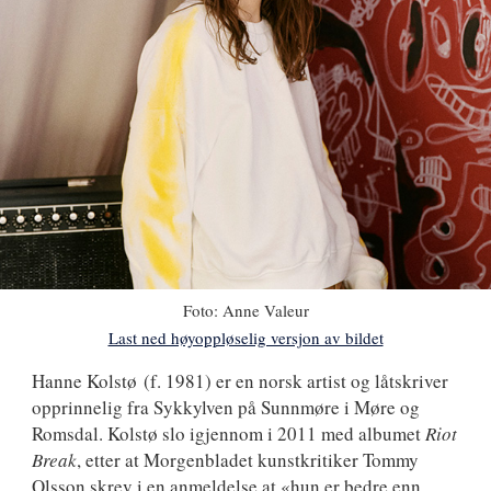
Foto:
Anne Valeur
Last ned høyoppløselig versjon av bildet
Hanne
Hanne Kolstø
(f. 1981) er en norsk artist og låtskriver
opprinnelig fra Sykkylven på Sunnmøre i Møre og
Kolstø
Romsdal. Kolstø slo igjennom i 2011 med albumet
Riot
Break
, etter at Morgenbladet kunstkritiker Tommy
Olsson skrev i en anmeldelse at «hun er bedre enn