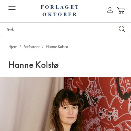
FORLAGET
Logg
Toggle
OKTOBER
n
Ha
Nav
Hjem
Forfattere
Hanne Kolstø
Hanne Kolstø