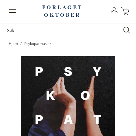
FORLAGET
Logg
Toggle
OKTOBER
n
Ha
Nav
Hjem
Psykopatmusikk