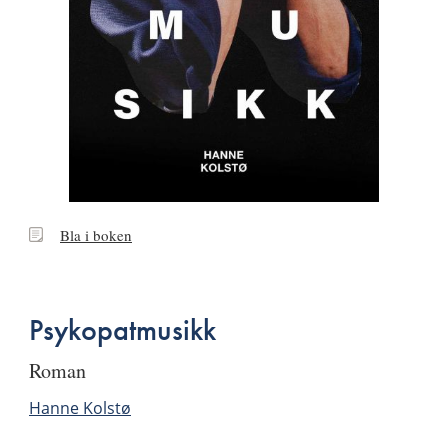
Bla
Bla i boken
i
boken
Psykopatmusikk
roman
Hanne Kolstø