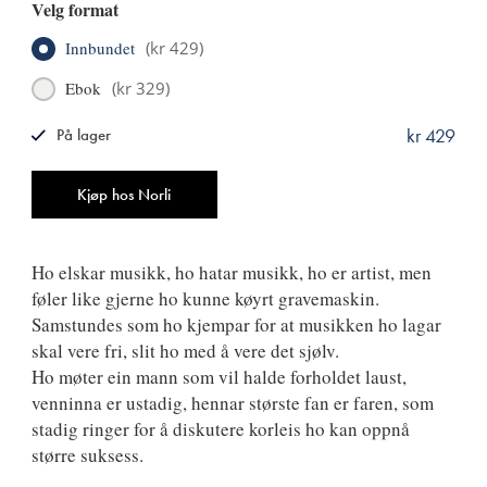
Velg format
Innbundet
(
kr 429
)
Ebok
(
kr 329
)
kr 429
På lager
ISBN
9788249527847
Antall
Kjøp hos Norli
Ho elskar musikk, ho hatar musikk, ho er artist, men
føler like gjerne ho kunne køyrt gravemaskin.
Samstundes som ho kjempar for at musikken ho lagar
skal vere fri, slit ho med å vere det sjølv.
Ho møter ein mann som vil halde forholdet laust,
venninna er ustadig, hennar største fan er faren, som
stadig ringer for å diskutere korleis ho kan oppnå
større suksess.