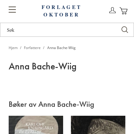
FORLAGET
Logg
Toggle
OKTOBER
n
Ha
Nav
Hjem
Forfattere
Anna Bache-Wiig
Anna Bache-Wiig
Anna
Bache-
Bøker av Anna Bache-Wiig
Wiig