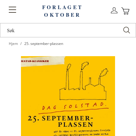
FORLAGET
Logg
Toggle
OKTOBER
n
Ha
Nav
Hjem
25. september-plassen