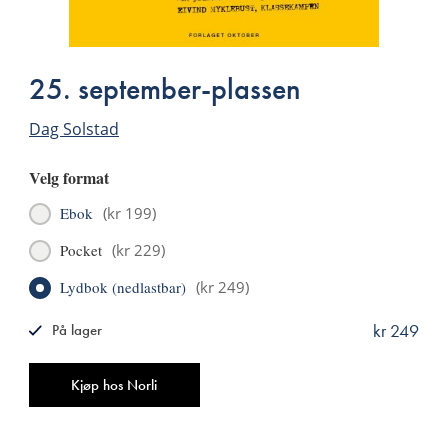
25. september-plassen
Dag Solstad
Velg format
Ebok
(
kr 199
)
Pocket
(
kr 229
)
Lydbok (nedlastbar)
(
kr 249
)
kr 249
På lager
ISBN
9788249532278
Antall
Kjøp hos Norli