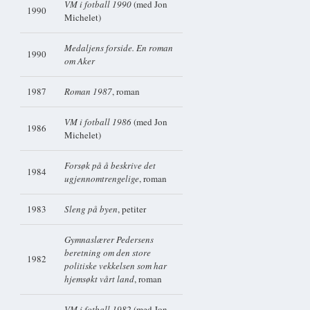
VM i fotball 1990
(med Jon
1990
Michelet)
Medaljens forside. En roman
1990
om Aker
1987
Roman 1987
, roman
VM i fotball 1986
(med Jon
1986
Michelet)
Forsøk på å beskrive det
1984
ugjennomtrengelige
, roman
1983
Sleng på byen
, petiter
Gymnaslærer Pedersens
beretning om den store
1982
politiske vekkelsen som har
hjemsøkt vårt land
, roman
VM i fotball 1982
(med Jon