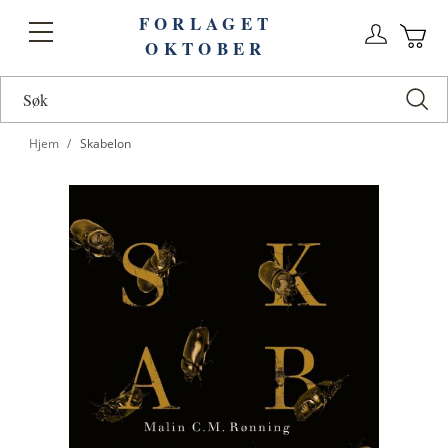
FORLAGET
Logg
Toggle
OKTOBER
n
Ha
Nav
Hjem
Skabelon