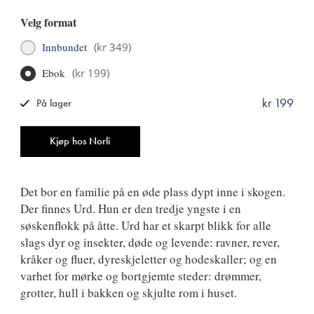
Velg format
Innbundet
(
kr 349
)
Ebok
(
kr 199
)
kr 199
På lager
ISBN
9788249522545
Antall
Kjøp hos Norli
Det bor en familie på en øde plass dypt inne i skogen.
Der finnes Urd. Hun er den tredje yngste i en
søskenflokk på åtte. Urd har et skarpt blikk for alle
slags dyr og insekter, døde og levende: ravner, rever,
kråker og fluer, dyreskjeletter og hodeskaller; og en
varhet for mørke og bortgjemte steder: drømmer,
grotter, hull i bakken og skjulte rom i huset.