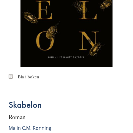
Bla
Bla i boken
i
boken
Skabelon
roman
Malin C.M. Rønning