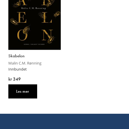
Skabelon
Malin C.M. Rønning
Innbundet
kr 349
Les mer