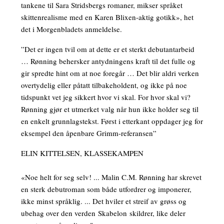
tankene til Sara Stridsbergs romaner, mikser språket
skittenrealisme med en Karen Blixen-aktig gotikk», het
det i Morgenbladets anmeldelse.
”Det er ingen tvil om at dette er et sterkt debutantarbeid
… Rønning behersker antydningens kraft til det fulle og
gir spredte hint om at noe foregår … Det blir aldri verken
overtydelig eller påtatt tilbakeholdent, og ikke på noe
tidspunkt vet jeg sikkert hvor vi skal. For hvor skal vi?
Rønning gjør et utmerket valg når hun ikke holder seg til
en enkelt grunnlagstekst. Først i etterkant oppdager jeg for
eksempel den åpenbare Grimm-referansen”
ELIN KITTELSEN, KLASSEKAMPEN
«Noe helt for seg selv! ... Malin C.M. Rønning har skrevet
en sterk debutroman som både utfordrer og imponerer,
ikke minst språklig. ... Det hviler et streif av grøss og
ubehag over den verden Skabelon skildrer, like deler