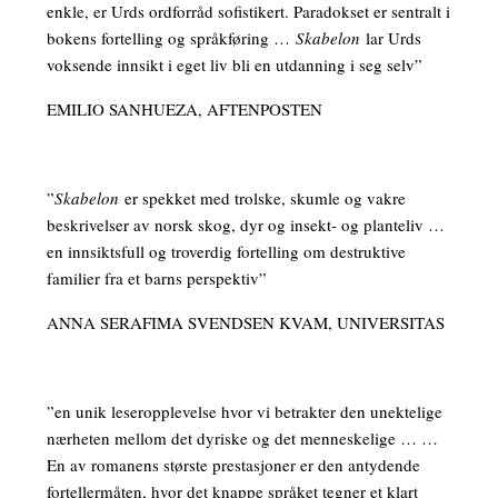
enkle, er Urds ordforråd sofistikert. Paradokset er sentralt i
bokens fortelling og språkføring …
Skabelon
lar Urds
voksende innsikt i eget liv bli en utdanning i seg selv”
EMILIO SANHUEZA, AFTENPOSTEN
”
Skabelon
er spekket med trolske, skumle og vakre
beskrivelser av norsk skog, dyr og insekt- og planteliv …
en innsiktsfull og troverdig fortelling om destruktive
familier fra et barns perspektiv”
ANNA SERAFIMA SVENDSEN KVAM, UNIVERSITAS
”en unik leseropplevelse hvor vi betrakter den unektelige
nærheten mellom det dyriske og det menneskelige … …
En av romanens største prestasjoner er den antydende
fortellermåten, hvor det knappe språket tegner et klart