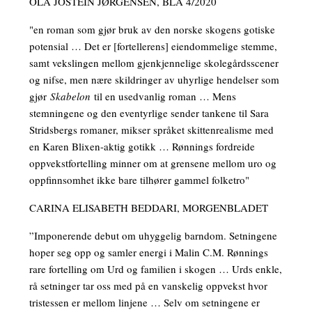
OLA JOSTEIN JØRGENSEN, BLA 4/2020
"en roman som gjør bruk av den norske skogens gotiske
potensial … Det er [fortellerens] eiendommelige stemme,
samt vekslingen mellom gjenkjennelige skolegårdsscener
og nifse, men nære skildringer av uhyrlige hendelser som
gjør
Skabelon
til en usedvanlig roman … Mens
stemningene og den eventyrlige sender tankene til Sara
Stridsbergs romaner, mikser språket skittenrealisme med
en Karen Blixen-aktig gotikk … Rønnings fordreide
oppvekstfortelling minner om at grensene mellom uro og
oppfinnsomhet ikke bare tilhører gammel folketro"
CARINA ELISABETH BEDDARI, MORGENBLADET
”Imponerende debut om uhyggelig barndom. Setningene
hoper seg opp og samler energi i Malin C.M. Rønnings
rare fortelling om Urd og familien i skogen … Urds enkle,
rå setninger tar oss med på en vanskelig oppvekst hvor
tristessen er mellom linjene … Selv om setningene er