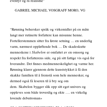
eventyr og rå realisme"
GABRIEL MICHAEL VOSGRAFF MORO, VG
“Rønning behersker språk og virkemidler på en måte
langt mer rutinerte forfattere kan misunne henne.
Fortellerstemmen sitter fra første setning … en underlig
varm, nærmest oppløftende bok … De skadeskutte
menneskene i
Skabelon
er omfattet av en omsorg og
respekt fra forfatterens side, og på sitt fattige vis også for
hverandre. Det ﬁnnes medmenneskelighet og varme her.
Rønning klarer gjennom dette kunststykket å få den
skakke familien til å fremstå som hele mennesker, og
dermed også få leseren til å bry seg om
dem. Skabelon bygger slik opp sitt eget univers og
oppleves som både troverdig og ekte …. en virkelig
lovende debutroman»