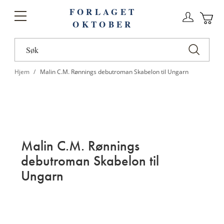
FORLAGET
Logg
Toggle
OKTOBER
n
Ha
Nav
Hjem
Malin C.M. Rønnings debutroman Skabelon til Ungarn
Malin C.M. Rønnings
debutroman Skabelon til
Ungarn