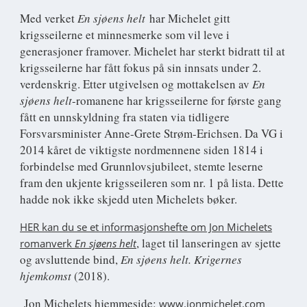
Med verket
En sjøens helt
har Michelet gitt
krigsseilerne et minnesmerke som vil leve i
generasjoner framover. Michelet har sterkt bidratt til at
krigsseilerne har fått fokus på sin innsats under 2.
verdenskrig. Etter utgivelsen og mottakelsen av
En
sjøens helt
-romanene har krigsseilerne for første gang
fått en unnskyldning fra staten via tidligere
Forsvarsminister Anne-Grete Strøm-Erichsen. Da VG i
2014 kåret de viktigste nordmennene siden 1814 i
forbindelse med Grunnlovsjubileet, stemte leserne
fram den ukjente krigsseileren som nr. 1 på lista. Dette
hadde nok ikke skjedd uten Michelets bøker.
HER kan du se et informasjonshefte om Jon Michelets
, laget til lanseringen av sjette
romanverk
En sjøens helt
og avsluttende bind,
En sjøens helt. Krigernes
hjemkomst
(2018).
Jon Michelets hjemmeside:
www.jonmichelet.com