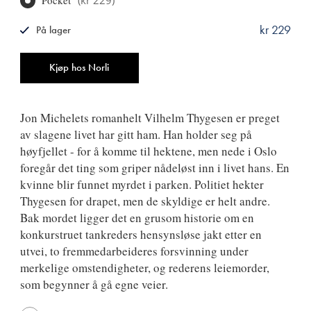
kr 229
På lager
ISBN
9788249513703
Antall
Kjøp hos Norli
Jon Michelets romanhelt Vilhelm Thygesen er preget
av slagene livet har gitt ham. Han holder seg på
høyfjellet - for å komme til hektene, men nede i Oslo
foregår det ting som griper nådeløst inn i livet hans. En
kvinne blir funnet myrdet i parken. Politiet hekter
Thygesen for drapet, men de skyldige er helt andre.
Bak mordet ligger det en grusom historie om en
konkurstruet tankreders hensynsløse jakt etter en
utvei, to fremmedarbeideres forsvinning under
merkelige omstendigheter, og rederens leiemorder,
som begynner å gå egne veier.