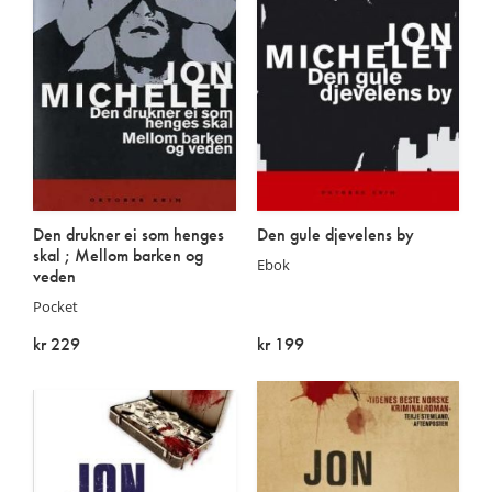
Den drukner ei som henges
Den gule djevelens by
skal ; Mellom barken og
Ebok
veden
Pocket
kr 229
kr 199
På lager
På lager