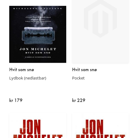
Hvit som snø
Hvit som snø
Lydbok (nedlastbar)
Pocket
kr 179
kr 229
På lager
På lager