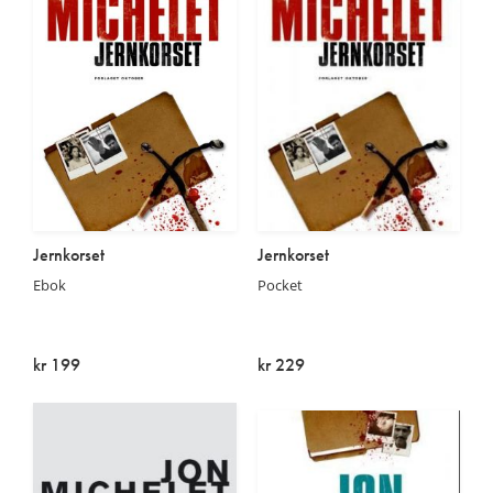
Jernkorset
Jernkorset
Ebok
Pocket
kr 199
kr 229
På lager
På lager