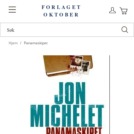
FORLAGET
Logg
Toggle
OKTOBER
n
Ha
Nav
Hjem
Panamaskipet