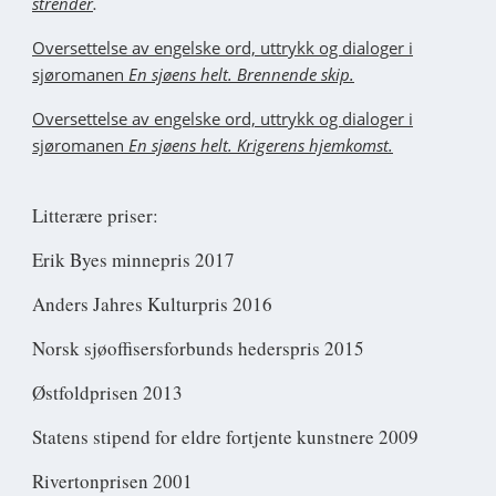
.
strender
Oversettelse av engelske ord, uttrykk og dialoger i
sjøromanen
En sjøens helt. Brennende skip.
Oversettelse av engelske ord, uttrykk og dialoger i
sjøromanen
En sjøens helt. Krigerens hjemkomst.
Litterære priser:
Erik Byes minnepris 2017
Anders Jahres Kulturpris 2016
Norsk sjøoffisersforbunds hederspris 2015
Østfoldprisen 2013
Statens stipend for eldre fortjente kunstnere 2009
Rivertonprisen 2001