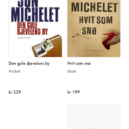
Den gule djevelens by
Hvit som snø
Pocket
Ebok
kr 229
kr 199
På lager
På lager