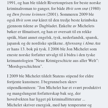
1991, og han ble tildelt Rivertonprisen for beste norske
kriminalroman to ganger, for både
Hvit som snø
(1980)
og
Den frosne kvinnen
(2001). Sommeren 2009 ble
også
Hvit som snø
kåret til den tredje beste krimboka
gjennom tidene av Dagbladet. Enkelte av Michelets
bøker er filmatisert, og han er oversatt til en rekke
språk, blant annet engelsk, tysk, nederlandsk, spansk,
japansk og de nordiske språkene.
Aftensang i Alma Ata
er hans 13. bok på tysk. I 2006 ble Jon Michelet som
eneste norske forfatter utvalgt til å bidra i den tyske
krimantologien "Neue Krimigeschicte aus aller Welt":
"Mordsgeschichten".
I 2009 ble Michelet tildelt Statens stipend for eldre
fortjente kunstnere. I begrunnelsen skrev
stipendkomiteen: "Jon Michelet har et svært produktivt
og mangslungent forfatterskap bak seg, der
hovedvekten har ligget på kriminallitteratur ...
Michelet skriver energisk, med høy temperatur og