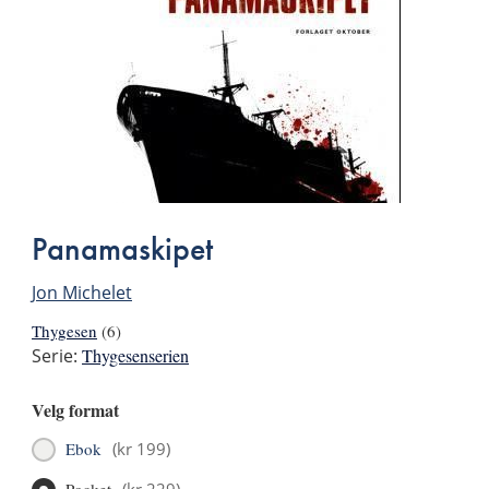
Panamaskipet
Jon Michelet
Thygesen
(6)
Serie:
Thygesenserien
Velg format
Ebok
(
kr 199
)
Pocket
(
kr 229
)