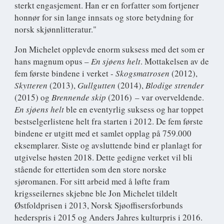
sterkt engasjement. Han er en forfatter som fortjener
honnør for sin lange innsats og store betydning for
norsk skjønnlitteratur."
Jon Michelet opplevde enorm suksess med det som er
hans magnum opus –
En sjøens helt
. Mottakelsen av de
fem første bindene i verket -
Skogsmatrosen
(2012),
Skytteren
(2013),
Gullgutten
(2014),
Blodige strender
(2015) og
Brennende skip
(2016) – var overveldende.
En sjøens helt
ble en eventyrlig suksess og har toppet
bestselgerlistene helt fra starten i 2012. De fem første
bindene er utgitt med et samlet opplag på 759.000
eksemplarer. Siste og avsluttende bind er planlagt for
utgivelse høsten 2018. Dette gedigne verket vil bli
stående for ettertiden som den store norske
sjøromanen. For sitt arbeid med å løfte fram
krigsseilernes skjebne ble Jon Michelet tildelt
Østfoldprisen i 2013, Norsk Sjøoffisersforbunds
hederspris i 2015 og Anders Jahres kulturpris i 2016.