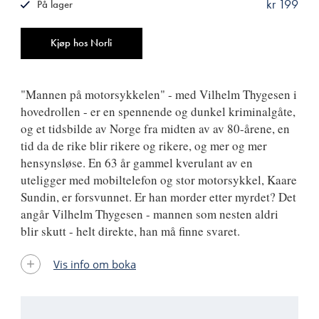
kr 199
På lager
ISBN
9788249512812
Antall
Kjøp hos Norli
"Mannen på motorsykkelen" - med Vilhelm Thygesen i
hovedrollen - er en spennende og dunkel kriminalgåte,
og et tidsbilde av Norge fra midten av av 80-årene, en
tid da de rike blir rikere og rikere, og mer og mer
hensynsløse. En 63 år gammel kverulant av en
uteligger med mobiltelefon og stor motorsykkel, Kaare
Sundin, er forsvunnet. Er han morder etter myrdet? Det
angår Vilhelm Thygesen - mannen som nesten aldri
blir skutt - helt direkte, han må finne svaret.
Vis info om boka