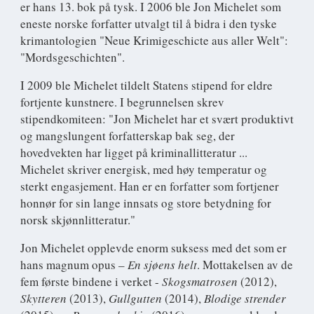
er hans 13. bok på tysk. I 2006 ble Jon Michelet som
eneste norske forfatter utvalgt til å bidra i den tyske
krimantologien "Neue Krimigeschicte aus aller Welt":
"Mordsgeschichten".
I 2009 ble Michelet tildelt Statens stipend for eldre
fortjente kunstnere. I begrunnelsen skrev
stipendkomiteen: "Jon Michelet har et svært produktivt
og mangslungent forfatterskap bak seg, der
hovedvekten har ligget på kriminallitteratur ...
Michelet skriver energisk, med høy temperatur og
sterkt engasjement. Han er en forfatter som fortjener
honnør for sin lange innsats og store betydning for
norsk skjønnlitteratur."
Jon Michelet opplevde enorm suksess med det som er
hans magnum opus –
En sjøens helt
. Mottakelsen av de
fem første bindene i verket -
Skogsmatrosen
(2012),
Skytteren
(2013),
Gullgutten
(2014),
Blodige strender