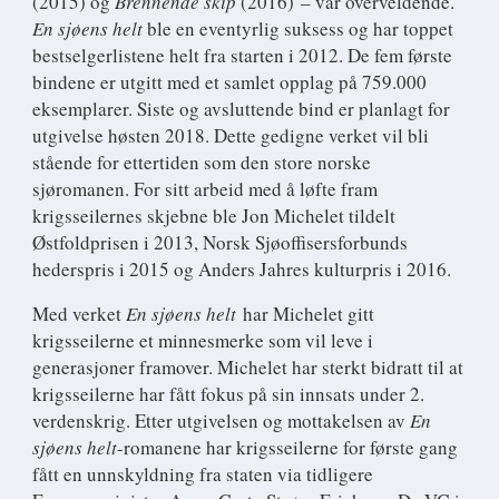
(2015) og
Brennende skip
(2016) – var overveldende.
En sjøens helt
ble en eventyrlig suksess og har toppet
bestselgerlistene helt fra starten i 2012. De fem første
bindene er utgitt med et samlet opplag på 759.000
eksemplarer. Siste og avsluttende bind er planlagt for
utgivelse høsten 2018. Dette gedigne verket vil bli
stående for ettertiden som den store norske
sjøromanen. For sitt arbeid med å løfte fram
krigsseilernes skjebne ble Jon Michelet tildelt
Østfoldprisen i 2013, Norsk Sjøoffisersforbunds
hederspris i 2015 og Anders Jahres kulturpris i 2016.
Med verket
En sjøens helt
har Michelet gitt
krigsseilerne et minnesmerke som vil leve i
generasjoner framover. Michelet har sterkt bidratt til at
krigsseilerne har fått fokus på sin innsats under 2.
verdenskrig. Etter utgivelsen og mottakelsen av
En
sjøens helt
-romanene har krigsseilerne for første gang
fått en unnskyldning fra staten via tidligere