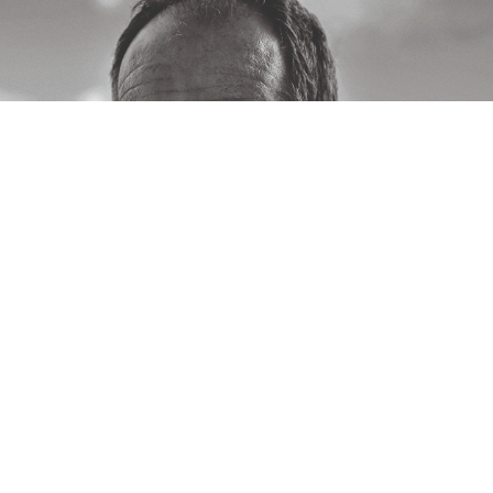
Jon Michelets En sjøens helt, bind 1