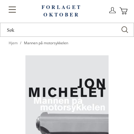
FORLAGET
Logg
Toggle
OKTOBER
n
Ha
Nav
Hjem
Mannen på motorsykkelen