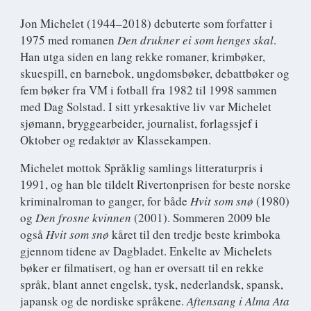
Jon Michelet
(1944–2018) debuterte som forfatter i
1975 med romanen
Den drukner ei som henges skal
.
Han utga siden en lang rekke romaner, krimbøker,
skuespill, en barnebok, ungdomsbøker, debattbøker og
fem bøker fra VM i fotball fra 1982 til 1998 sammen
med Dag Solstad. I sitt yrkesaktive liv var Michelet
sjømann, bryggearbeider, journalist, forlagssjef i
Oktober og redaktør av Klassekampen.
Michelet mottok Språklig samlings litteraturpris i
1991, og han ble tildelt Rivertonprisen for beste norske
kriminalroman to ganger, for både
Hvit som snø
(1980)
og
Den frosne kvinnen
(2001). Sommeren 2009 ble
også
Hvit som snø
kåret til den tredje beste krimboka
gjennom tidene av Dagbladet. Enkelte av Michelets
bøker er filmatisert, og han er oversatt til en rekke
språk, blant annet engelsk, tysk, nederlandsk, spansk,
japansk og de nordiske språkene.
Aftensang i Alma Ata