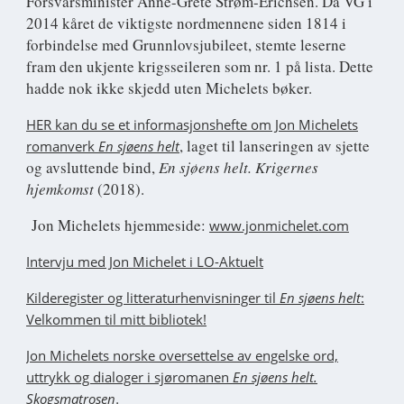
Forsvarsminister Anne-Grete Strøm-Erichsen. Da VG i
2014 kåret de viktigste nordmennene siden 1814 i
forbindelse med Grunnlovsjubileet, stemte leserne
fram den ukjente krigsseileren som nr. 1 på lista. Dette
hadde nok ikke skjedd uten Michelets bøker.
HER kan du se et informasjonshefte om Jon Michelets
, laget til lanseringen av sjette
romanverk
En sjøens helt
og avsluttende bind,
En sjøens helt. Krigernes
hjemkomst
(2018).
Jon Michelets hjemmeside:
www.jonmichelet.com
Intervju med Jon Michelet i LO-Aktuelt
Kilderegister og litteraturhenvisninger til
En sjøens helt
:
Velkommen til mitt bibliotek!
Jon Michelets norske oversettelse av engelske ord,
uttrykk og dialoger i sjøromanen
En sjøens helt.
.
Skogsmatrosen