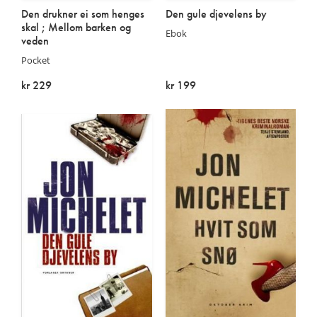
Den drukner ei som henges
Den gule djevelens by
skal ; Mellom barken og
Ebok
veden
Pocket
kr 229
kr 199
På lager
På lager