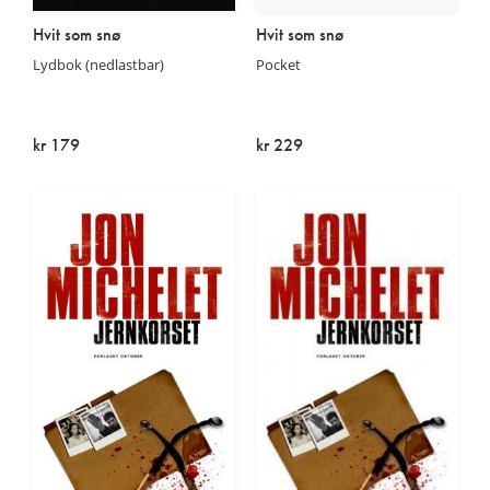
Hvit som snø
Hvit som snø
Lydbok (nedlastbar)
Pocket
kr 179
kr 229
På lager
På lager