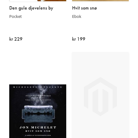
Den gule djevelens by
Hvit som snø
Pocket
Ebok
kr 229
kr 199
På lager
På lager