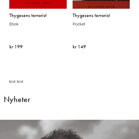
Thygesens terrorist
Thygesens terrorist
Ebok
Pocket
kr 199
kr 149
På lager
Utsolgt
test test
Nyheter