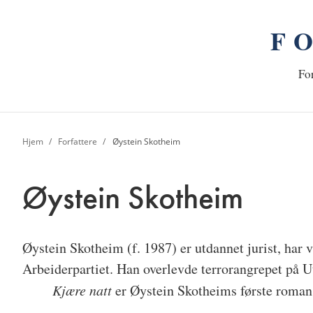
F
n
Hj
For
Hjem
Forfattere
Øystein Skotheim
Øystein Skotheim
Øystein Skotheim
(f. 1987) er utdannet jurist, har 
Arbeiderpartiet. Han overlevde terrorangrepet på Ut
Kjære natt
er Øystein Skotheims første roman