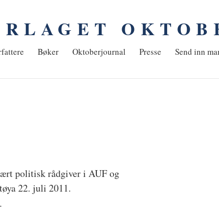
ORLAGET OKTOB
em
fattere
Bøker
Oktoberjournal
Presse
Send inn ma
vært politisk rådgiver i AUF og
øya 22. juli 2011.
.