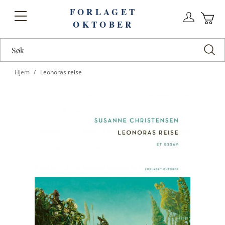
FORLAGET
Logg
Toggle
OKTOBER
n
Ha
Nav
Hjem
Leonoras reise