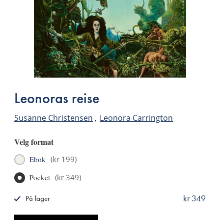
Leonoras reise
Susanne Christensen
Leonora Carrington
Velg format
Ebok
(
kr 199
)
Pocket
(
kr 349
)
kr 349
På lager
ISBN
9788249519477
Antall