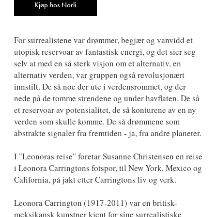
Kjøp hos Norli
For surrealistene var drømmer, begjær og vanvidd et
utopisk reservoar av fantastisk energi, og det sier seg
selv at med en så sterk visjon om et alternativ, en
alternativ verden, var gruppen også revolusjonært
innstilt. De så noe der ute i verdensrommet, og der
nede på de tomme strendene og under havflaten. De så
et reservoar av potensialitet, de så konturene av en ny
verden som skulle komme. De så drømmene som
abstrakte signaler fra fremtiden - ja, fra andre planeter.
I "Leonoras reise" foretar Susanne Christensen en reise
i Leonora Carringtons fotspor, til New York, Mexico og
California, på jakt etter Carringtons liv og verk.
Leonora Carrington (1917-2011) var en britisk-
meksikansk kunstner kjent for sine surrealistiske