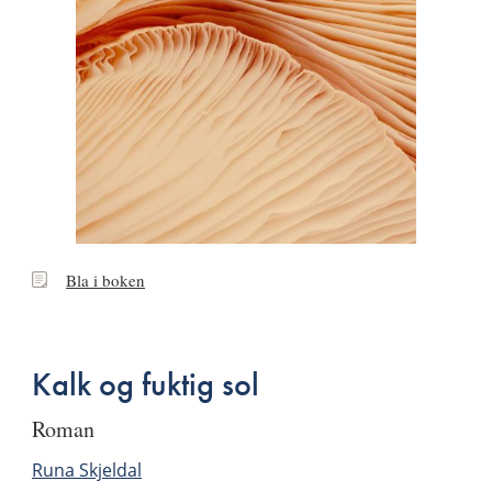
Bla
Bla i boken
i
boken
Kalk og fuktig sol
roman
Runa Skjeldal