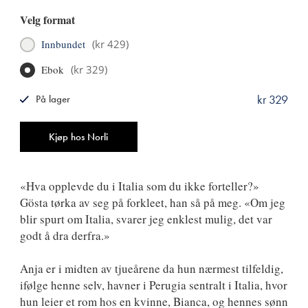
Velg format
Innbundet
(
kr 429
)
Ebok
(
kr 329
)
kr 329
På lager
ISBN
9788249528059
Antall
Kjøp hos Norli
«Hva opplevde du i Italia som du ikke forteller?»
Gösta tørka av seg på forkleet, han så på meg. «Om jeg
blir spurt om Italia, svarer jeg enklest mulig, det var
godt å dra derfra.»
Anja er i midten av tjueårene da hun nærmest tilfeldig,
ifølge henne selv, havner i Perugia sentralt i Italia, hvor
hun leier et rom hos en kvinne, Bianca, og hennes sønn