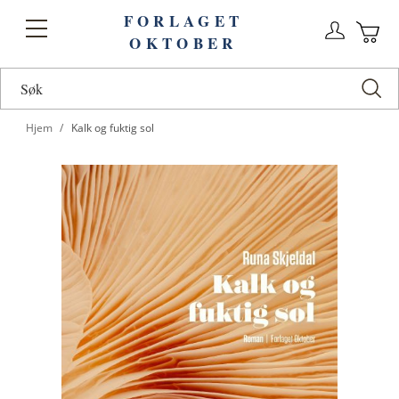
FORLAGET
Logg
Toggle
OKTOBER
n
Ha
Nav
Hjem
Kalk og fuktig sol