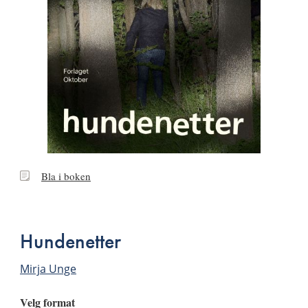
Bla
Bla i boken
i
boken
Hundenetter
Mirja Unge
Velg format