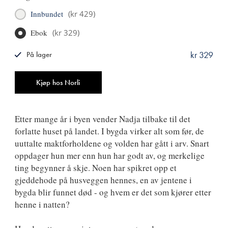
Innbundet
(
kr 429
)
Ebok
(
kr 329
)
kr 329
På lager
ISBN
9788249529865
Antall
Kjøp hos Norli
Etter mange år i byen vender Nadja tilbake til det
forlatte huset på landet. I bygda virker alt som før, de
uuttalte maktforholdene og volden har gått i arv. Snart
oppdager hun mer enn hun har godt av, og merkelige
ting begynner å skje. Noen har spikret opp et
gjeddehode på husveggen hennes, en av jentene i
bygda blir funnet død - og hvem er det som kjører etter
henne i natten?