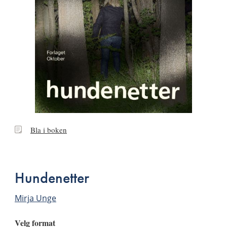
Bla
Bla i boken
i
boken
Hundenetter
Mirja Unge
Velg format