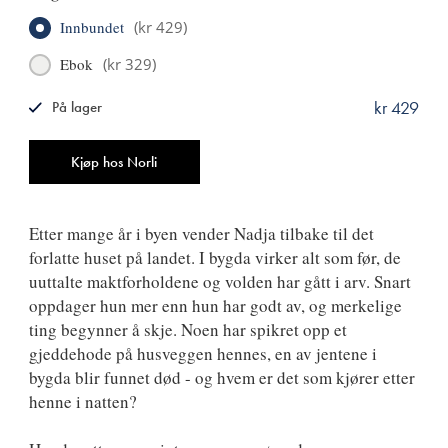
Innbundet
(
kr 429
)
Ebok
(
kr 329
)
kr 429
På lager
ISBN
9788249529438
Antall
Kjøp hos Norli
Etter mange år i byen vender Nadja tilbake til det
forlatte huset på landet. I bygda virker alt som før, de
uuttalte maktforholdene og volden har gått i arv. Snart
oppdager hun mer enn hun har godt av, og merkelige
ting begynner å skje. Noen har spikret opp et
gjeddehode på husveggen hennes, en av jentene i
bygda blir funnet død - og hvem er det som kjører etter
henne i natten?