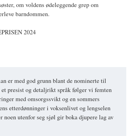
søster, om voldens ødeleggende grep om
verleve barndommen.
PRISEN 2024
an er med god grunn blant de nominerte til
et presist og detaljrikt språk følger vi femten
aringer med omsorgssvikt og en sommers
ens etterdønninger i voksenlivet og lengselen
ler noen utenfor seg sjøl gir boka djupere lag av