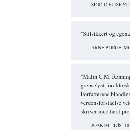
SIGRID ELISE S
"Stilsikkert og egena
ARNE BORGE, MO
"Malin C.M. Rønning 
grenseløst foreldresk
Forfatterens blandin
verdensforståelse ve
skriver med hard pre
JOAKIM TJØSTHE