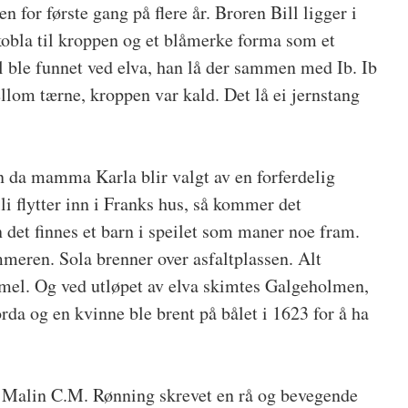
n for første gang på flere år. Broren Bill ligger i
obla til kroppen og et blåmerke forma som et
l ble funnet ved elva, han lå der sammen med Ib. Ib
llom tærne, kroppen var kald. Det lå ei jernstang
 da mamma Karla blir valgt av en forferdelig
i flytter inn i Franks hus, så kommer det
n det finnes et barn i speilet som maner noe fram.
eren. Sola brenner over asfaltplassen. Alt
mel. Og ved utløpet av elva skimtes Galgeholmen,
orda og en kvinne ble brent på bålet i 1623 for å ha
r Malin C.M. Rønning skrevet en rå og bevegende