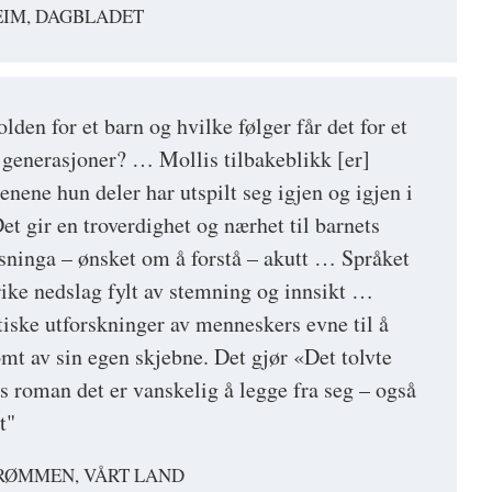
EIM, DAGBLADET
den for et barn og hvilke følger får det for et
e generasjoner? … Mollis tilbakeblikk [er]
nene hun deler har utspilt seg igjen og igjen i
et gir en troverdighet og nærhet til barnets
lesninga – ønsket om å forstå – akutt … Språket
rike nedslag fylt av stemning og innsikt …
tiske utforskninger av menneskers evne til å
ømt av sin egen skjebne. Det gjør «Det tolvte
s roman det er vanskelig å legge fra seg – også
t"
TRØMMEN, VÅRT LAND