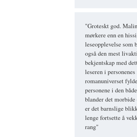
"Groteskt god. Mali
mørkere enn en hissi
leseopplevelse som b
også den mest livakt
bekjentskap med dett
leseren i personenes
romanuniverset fylde 
personene i den båd
blander det morbide 
er det barnslige blik
lenge fortsette å vek
rang"