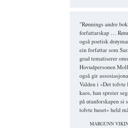
"Rønnings andre bok 
forfattarskap … Røn
også poetisk drøymand
ein forfattar som Sa
grad tematiserer omso
Hovudpersonen Molli
også gir assosiasjon
Valden i «Det tolvte
kaos, han spreier seg
på utanforskapen si s
tolvte huset» held m
MARGUNN VIKI