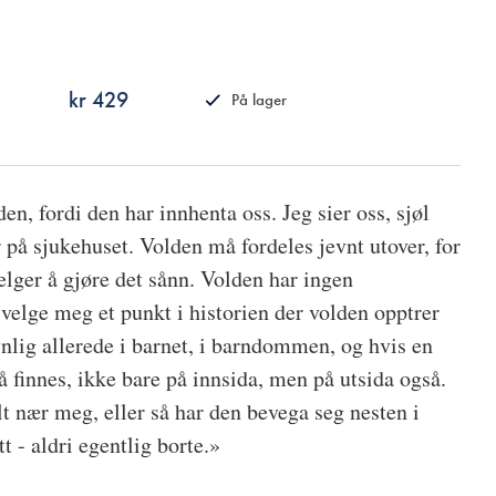
kr 429
På lager
ISBN
9788249527878
en, fordi den har innhenta oss. Jeg sier oss, sjøl
 på sjukehuset. Volden må fordeles jevnt utover, for
velger å gjøre det sånn. Volden har ingen
velge meg et punkt i historien der volden opptrer
ynlig allerede i barnet, i barndommen, og hvis en
 å finnes, ikke bare på innsida, men på utsida også.
lt nær meg, eller så har den bevega seg nesten i
t - aldri egentlig borte.»