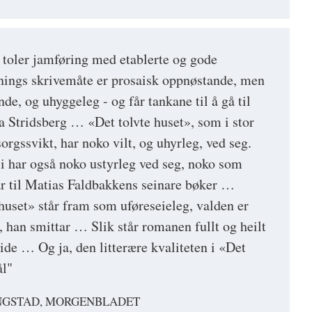
toler jamføring med etablerte og gode
nings skrivemåte er prosaisk oppnøstande, men
e, og uhyggeleg - og får tankane til å gå til
ra Stridsberg … «Det tolvte huset», som i stor
rgssvikt, har noko vilt, og uhyrleg, ved seg.
 har også noko ustyrleg ved seg, noko som
ar til Matias Faldbakkens seinare bøker …
 huset» står fram som uføreseieleg, valden er
, han smittar … Slik står romanen fullt og heilt
ide … Og ja, den litterære kvaliteten i «Det
ål"
NGSTAD, MORGENBLADET