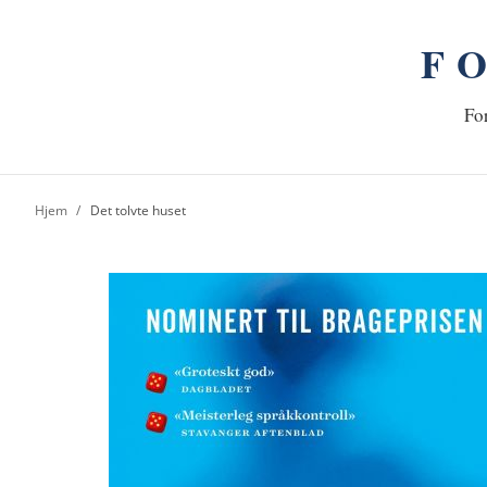
F
n
Hj
For
Hjem
Det tolvte huset