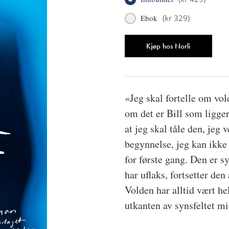
Ebok
(
kr 329
)
Antall
Kjøp hos Norli
«Jeg skal fortelle om vold
om det er Bill som ligger
at jeg skal tåle den, jeg 
begynnelse, jeg kan ikke 
for første gang. Den er s
har uflaks, fortsetter den
Volden har alltid vært he
utkanten av synsfeltet mit