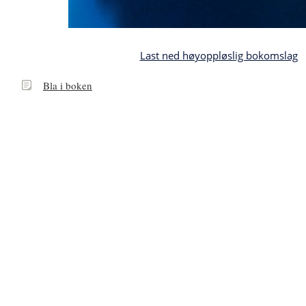
Last ned høyoppløslig bokomslag
Bla
Bla i boken
i
boken