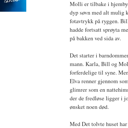
Molli er tilbake i hjembye
dyp søvn med alt mulig k
fotavtrykk på ryggen. Bil
hadde fortsatt sprøyta me
på bakken ved sida av.
Det starter i barndommen
mann. Karla, Bill og Moll
forferdelige til syne. Me
Elva renner gjennom somm
glimrer som en nattehim
der de fredløse ligger i j
ønsket noen død.
Med Det tolvte huset ha