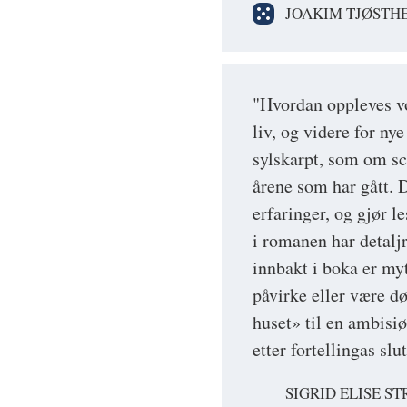
JOAKIM TJØSTH
"Hvordan oppleves vol
liv, og videre for ny
sylskarpt, som om sce
årene som har gått. D
erfaringer, og gjør 
i romanen har detalj
innbakt i boka er my
påvirke eller være d
huset» til en ambisiø
etter fortellingas slut
SIGRID ELISE S