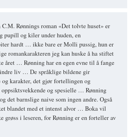
n C.M. Rønnings roman «Det tolvte huset» er
g pupill og kiler under huden, en
iter hardt … ikke bare er Molli pussig, hun er
ige romankarakteren jeg kan huske å ha stiftet
e året … Rønning har en egen evne til å fange
 indre liv … De språklige bildene gir
og karakter, det gjør fortellingen og
e oppsiktsvekkende og spesielle … Rønning
og det barnslige naive som ingen andre. Også
ket blandet med et intenst alvor … Boka vil
ke grøss i leseren, for Rønning er en forteller av