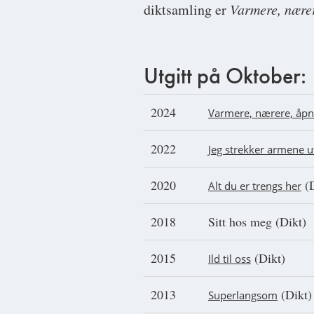
diktsamling er
Varmere, nærer
Utgitt på Oktober:
2024
V
armere, nærere, åpn
2022
Jeg strekker armene ut
2020
(D
Alt du er trengs her
2018
Sitt hos meg (Dikt)
2015
(Dikt)
Ild til oss
2013
(Dikt)
Superlangsom