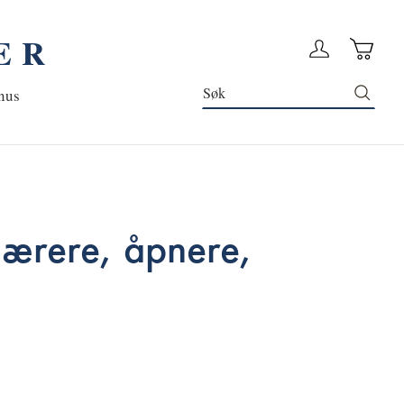
ER
Handleku
Logg in
Søk
nus
ærere, åpnere,