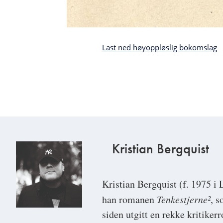
Last ned høyoppløslig bokomslag
Bla
i
boken
Kristian Bergquist
Kristian Bergquist
(f. 1975 i 
han romanen
Tenkestjerne²
, 
siden utgitt en rekke kritiker