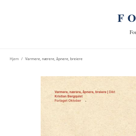
F
n
Hj
For
Hjem
Varmere, nærere, åpnere, breiere