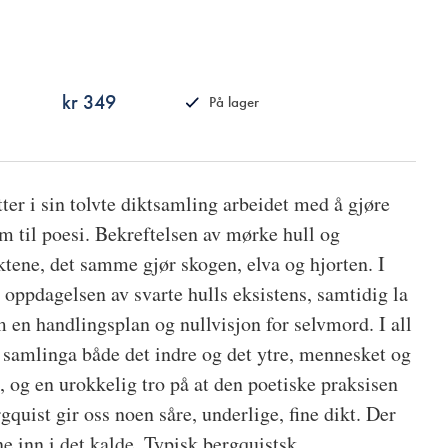
kr 349
På lager
ISBN
9788249527830
tter i sin tolvte diktsamling arbeidet med å gjøre
 til poesi. Bekreftelsen av mørke hull og
ktene, det samme gjør skogen, elva og hjorten. I
 oppdagelsen av svarte hulls eksistens, samtidig la
 en handlingsplan og nullvisjon for selvmord. I all
samlinga både det indre og det ytre, mennesket og
, og en urokkelig tro på at den poetiske praksisen
gquist gir oss noen såre, underlige, fine dikt. Der
e inn i det kalde. Typisk bergquistsk.