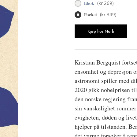
Ebok
(
kr 269
)
Pocket
(
kr 349
)
Antall
Kjøp hos Norli
Kristian Bergquist fortse
ensomhet og depresjon om
astronomi spiller med di
2020 gikk nobelprisen til
den norske regjering fram
sin vanskelighet rommer 
evigheten, døden og livet
hjelper på tilstanden. Ber
det varme forsøker å renn