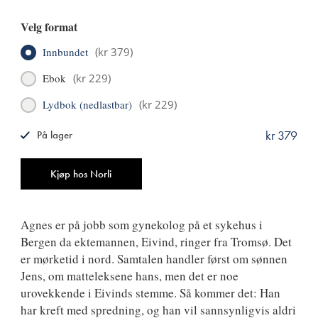
Velg format
Innbundet
(
kr 379
)
Ebok
(
kr 229
)
Lydbok (nedlastbar)
(
kr 229
)
kr 379
På lager
ISBN
9788249524839
Antall
Kjøp hos Norli
Agnes er på jobb som gynekolog på et sykehus i
Bergen da ektemannen, Eivind, ringer fra Tromsø. Det
er mørketid i nord. Samtalen handler først om sønnen
Jens, om matteleksene hans, men det er noe
urovekkende i Eivinds stemme. Så kommer det: Han
har kreft med spredning, og han vil sannsynligvis aldri