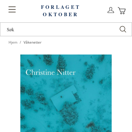
FORLAGET
Logg
Toggle
OKTOBER
n
Ha
Nav
Hjem
Våkenetter