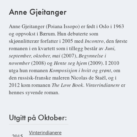
Anne Gjeitanger
Anne Gjeitanger
(Poiana Issopo) er født i Oslo i 1963
og oppvokst i Bærum. Hun debuterte som
skjønnlitterær forfatter i 2005 med
Incontro
, den første
romanen i en kvartett som i tillegg består av
Juni,
september, oktober, mai
(2007),
Begynnelse i
november
(2008) og
Hente seg hjem
(2009). I 2010
utga hun romanen
Komposisjon i hvitt og grønt
, om
den russisk-franske maleren Nicolas de Staël, og i
2012 kom romanen
The Love Book
.
Vinterindianere
er
hennes syvende roman.
Utgitt på Oktober:
Vinterindianere
2015