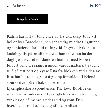
kr 199
På lager
ISBN
9788249510955
Antall
Kjøp hos Norli
Katrin har forlatt Jone etter 13 års ekteskap. Jone vil
heller bo i Barcelona, han ser stadig mindre til guttene,
og innleder et forhold til Ingvild. Ingvild dyrker sitt
åndelige liv på en slik måte at hun ikke kan ha det
daglige ansvaret for datteren hun har med Robert.
Robert benytter sjansen under vårdugnaden på Sagene
til å gå rett bort og kysse Rita fra blokken ved siden av.
Rita har bestemt seg for å gi opp forholdet til Erlend,
som skriver på en bok om berømte
kjærlighetskorrespondanser. The Love Book er en
roman som undersøker kjærlighetens vesen fra mange
vinkler og på mange steder i tid og rom. Den
hverdagsnære, jordiske og ofte kompliserte