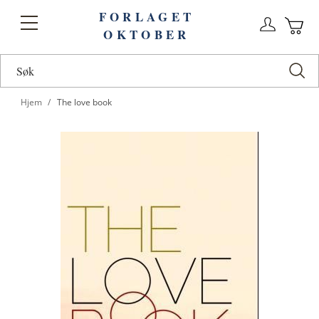
FORLAGET
Logg
Toggle
OKTOBER
n
Ha
Nav
Hjem
The love book