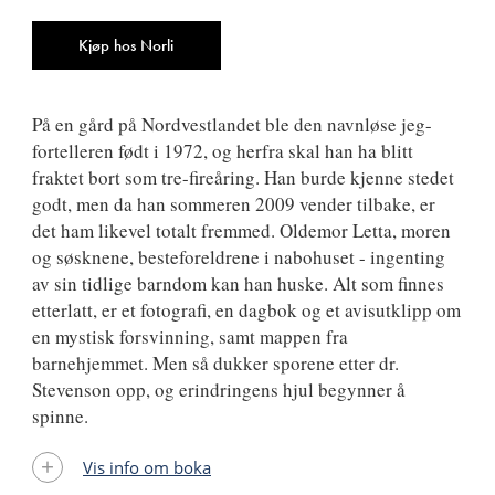
ISBN
9788249511808
Antall
Kjøp hos Norli
På en gård på Nordvestlandet ble den navnløse jeg-
fortelleren født i 1972, og herfra skal han ha blitt
fraktet bort som tre-fireåring. Han burde kjenne stedet
godt, men da han sommeren 2009 vender tilbake, er
det ham likevel totalt fremmed. Oldemor Letta, moren
og søsknene, besteforeldrene i nabohuset - ingenting
av sin tidlige barndom kan han huske. Alt som finnes
etterlatt, er et fotografi, en dagbok og et avisutklipp om
en mystisk forsvinning, samt mappen fra
barnehjemmet. Men så dukker sporene etter dr.
Stevenson opp, og erindringens hjul begynner å
spinne.
Vis info om boka