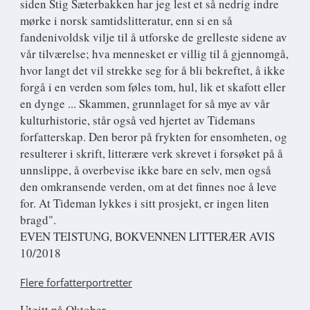
siden Stig Sæterbakken har jeg lest et så nedrig indre
mørke i norsk samtidslitteratur, enn si en så
fandenivoldsk vilje til å utforske de grelleste sidene av
vår tilværelse; hva mennesket er villig til å gjennomgå,
hvor langt det vil strekke seg for å bli bekreftet, å ikke
forgå i en verden som føles tom, hul, lik et skafott eller
en dynge ... Skammen, grunnlaget for så mye av vår
kulturhistorie, står også ved hjertet av Tidemans
forfatterskap. Den beror på frykten for ensomheten, og
resulterer i skrift, litterære verk skrevet i forsøket på å
unnslippe, å overbevise ikke bare en selv, men også
den omkransende verden, om at det finnes noe å leve
for. At Tideman lykkes i sitt prosjekt, er ingen liten
bragd".
EVEN TEISTUNG, BOKVENNEN LITTERÆR AVIS
10/2018
Flere forfatterportretter
Utgitt på Oktober