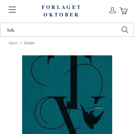
FORLAGET
Logg
Toggle
OKTOBER
n
Ha
Nav
Hjem
Sirkler