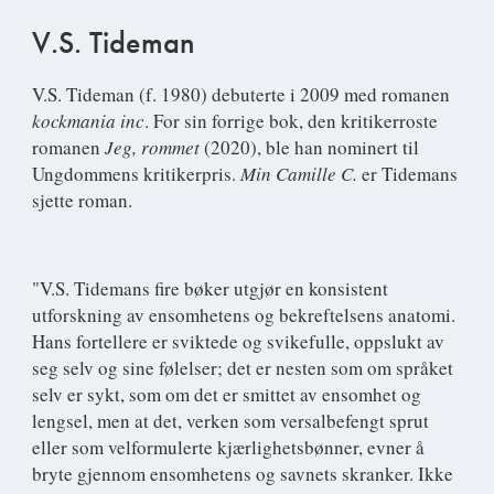
V.S. Tideman
V.S. Tideman
(f. 1980) debuterte i 2009 med romanen
kockmania inc
. For sin forrige bok, den kritikerroste
romanen
Jeg, rommet
(2020), ble han nominert til
Ungdommens kritikerpris.
Min Camille C.
er Tidemans
sjette roman.
"V.S. Tidemans fire bøker utgjør en konsistent
utforskning av ensomhetens og bekreftelsens anatomi.
Hans fortellere er sviktede og svikefulle, oppslukt av
seg selv og sine følelser; det er nesten som om språket
selv er sykt, som om det er smittet av ensomhet og
lengsel, men at det, verken som versalbefengt sprut
eller som velformulerte kjærlighetsbønner, evner å
bryte gjennom ensomhetens og savnets skranker. Ikke