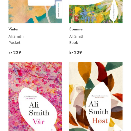
Les
Les
Vinter
Sommer
mer
mer
Ali Smith
Ali Smith
Pocket
Ebok
kr 229
kr 229
På lager
På lager