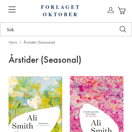
FORLAGET
Logg
Toggle
OKTOBER
n
Ha
Nav
Hjem
Årstider (Seasonal)
Årstider (Seasonal)