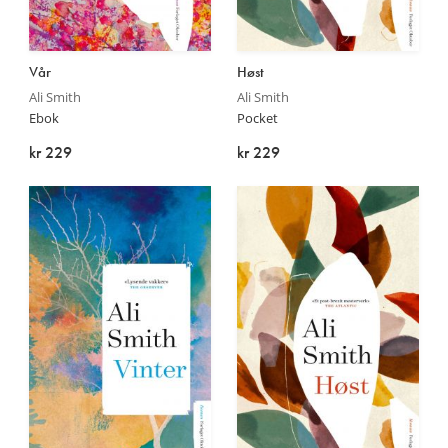
Les
Les
Vår
Høst
mer
mer
Ali Smith
Ali Smith
Ebok
Pocket
kr 229
kr 229
På lager
På lager