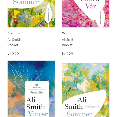
Les
Les
Sommer
Vår
mer
mer
Ali Smith
Ali Smith
Pocket
Pocket
kr 229
kr 229
På lager
På lager