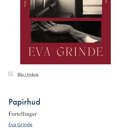
Bla
Bla i boken
i
boken
Papirhud
fortellinger
Eva Grinde