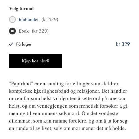
Velg format
Innbundet
(
kr 429
)
Ebok
(
kr 329
)
kr 329
På lager
ISBN
9788249530014
Antall
Kjøp hos Norli
"Papirhud" er en samling fortellinger som skildrer
komplekse kjærlighetsbånd og relasjoner. Det handler
om en far som helst vil dø uten å sette ord på noe som
helst, og om vennegjengen som frenetisk forsøker å gi
mening til venninnens selvmord. Om det vondeste
dilemmaet som kan ramme foreldre, og om å ta for seg
en runde til av livet, selv om mor mener det må holde.