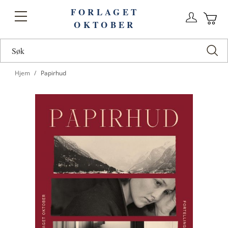
FORLAGET
Logg
Toggle
OKTOBER
n
Ha
Nav
Hjem
Papirhud