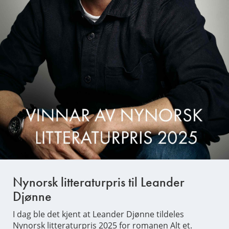
Nynorsk litteraturpris til Leander
Djønne
I dag ble det kjent at Leander Djønne tildeles
Nynorsk litteraturpris 2025 for romanen Alt et.