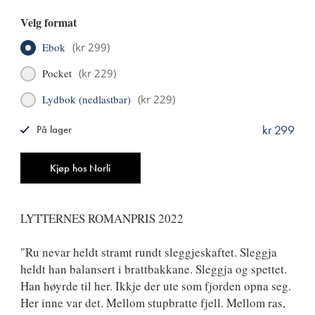
Velg format
Ebok
(
kr 299
)
Pocket
(
kr 229
)
Lydbok (nedlastbar)
(
kr 229
)
kr 299
På lager
ISBN
9788249525812
Antall
Kjøp hos Norli
LYTTERNES ROMANPRIS 2022
"Ru nevar heldt stramt rundt sleggjeskaftet. Sleggja
heldt han balansert i brattbakkane. Sleggja og spettet.
Han høyrde til her. Ikkje der ute som fjorden opna seg.
Her inne var det. Mellom stupbratte fjell. Mellom ras,