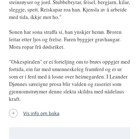
steinrøyser og jord. Stubbebrytar, feisel, bergjarn, kilar,
sleggje, spett. Reiskapar roa han. Kjensla av å arbeide
med tida, ikkje mot ho."
Sonen har sona straffa si, han ynskjer hemn. Broren
leitar etter ljos og frelse. Faren byggjer gravhaugar.
Mora ropar frå dødsriket.
"Oskespiralen" er ei forteljing om to brørs oppgjer med
fortida, ein far med umenneskeleg framferd og ei ur
som er i ferd med å losne over heimegarden. I Leander
Djønnes særeigne prosa blir valden og raseriet som
gjennomstrøymer denne slekta skildra med nådelaus
kraft.
Vis info om boka