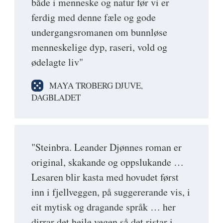
både i menneske og natur før vi er
ferdig med denne fæle og gode
undergangsromanen om bunnløse
menneskelige dyp, raseri, vold og
ødelagte liv"
MAYA TROBERG DJUVE,
DAGBLADET
"Steinbra. Leander Djønnes roman er
original, skakande og oppslukande …
Lesaren blir kasta med hovudet først
inn i fjellveggen, på suggererande vis, i
eit mytisk og dragande språk … her
dirrar det heile vegen så det ristar i