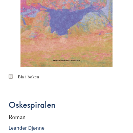
Bla
Bla i boken
i
boken
Oskespiralen
roman
Leander Djønne