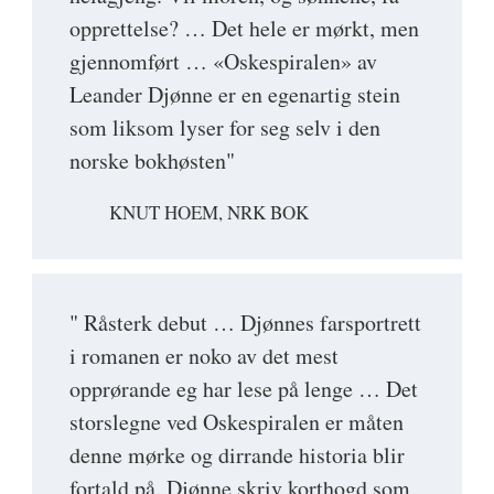
opprettelse? … Det hele er mørkt, men
gjennomført … «Oskespiralen» av
Leander Djønne er en egenartig stein
som liksom lyser for seg selv i den
norske bokhøsten"
KNUT HOEM, NRK BOK
" Råsterk debut … Djønnes farsportrett
i romanen er noko av det mest
opprørande eg har lese på lenge … Det
storslegne ved Oskespiralen er måten
denne mørke og dirrande historia blir
fortald på. Djønne skriv korthogd som