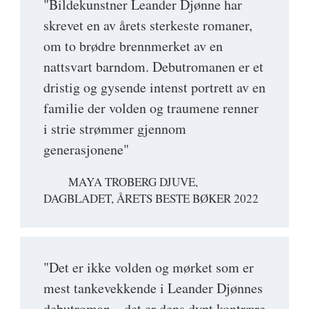
"Bildekunstner Leander Djønne har
skrevet en av årets sterkeste romaner,
om to brødre brennmerket av en
nattsvart barndom. Debutromanen er et
dristig og gysende intenst portrett av en
familie der volden og traumene renner
i strie strømmer gjennom
generasjonene"
MAYA TROBERG DJUVE,
DAGBLADET, ÅRETS BESTE BØKER 2022
"Det er ikke volden og mørket som er
mest tankevekkende i Leander Djønnes
debutroman – det er dens dypt kontrære