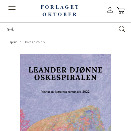
FORLAGET
Logg
Toggle
OKTOBER
n
Ha
Nav
Hjem
Oskespiralen