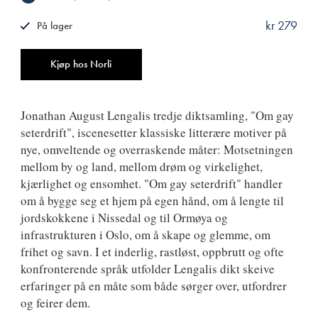
kr 279
På lager
ISBN
9788249529988
Antall
Kjøp hos Norli
Jonathan August Lengalis tredje diktsamling, "Om gay
seterdrift", iscenesetter klassiske litterære motiver på
nye, omveltende og overraskende måter: Motsetningen
mellom by og land, mellom drøm og virkelighet,
kjærlighet og ensomhet. "Om gay seterdrift" handler
om å bygge seg et hjem på egen hånd, om å lengte til
jordskokkene i Nissedal og til Ormøya og
infrastrukturen i Oslo, om å skape og glemme, om
frihet og savn. I et inderlig, rastløst, oppbrutt og ofte
konfronterende språk utfolder Lengalis dikt skeive
erfaringer på en måte som både sørger over, utfordrer
og feirer dem.