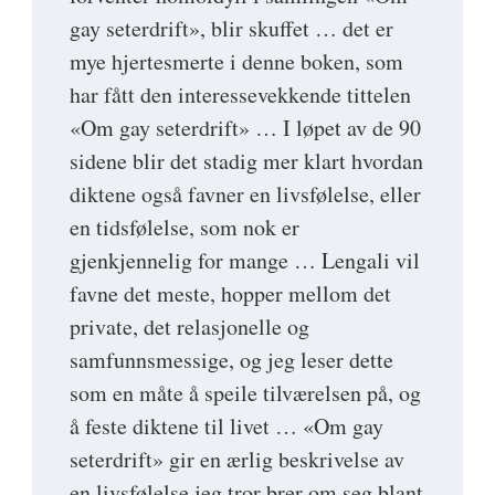
gay seterdrift», blir skuffet … det er
mye hjertesmerte i denne boken, som
har fått den interessevekkende tittelen
«Om gay seterdrift» … I løpet av de 90
sidene blir det stadig mer klart hvordan
diktene også favner en livsfølelse, eller
en tidsfølelse, som nok er
gjenkjennelig for mange … Lengali vil
favne det meste, hopper mellom det
private, det relasjonelle og
samfunnsmessige, og jeg leser dette
som en måte å speile tilværelsen på, og
å feste diktene til livet … «Om gay
seterdrift» gir en ærlig beskrivelse av
en livsfølelse jeg tror brer om seg blant