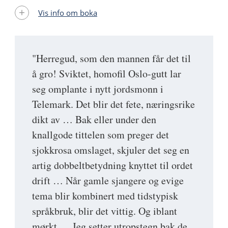
Vis info om boka
"Herregud, som den mannen får det til
å gro! Sviktet, homofil Oslo-gutt lar
seg omplante i nytt jordsmonn i
Telemark. Det blir det fete, næringsrike
dikt av … Bak eller under den
knallgode tittelen som preger det
sjokkrosa omslaget, skjuler det seg en
artig dobbeltbetydning knyttet til ordet
drift … Når gamle sjangere og evige
tema blir kombinert med tidstypisk
språkbruk, blir det vittig. Og iblant
mørkt … Jeg setter utropstegn bak de