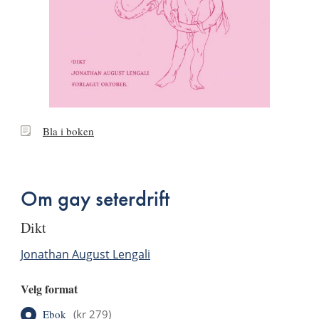
Bla
Bla i boken
i
boken
Om gay seterdrift
dikt
Jonathan August Lengali
Velg format
Ebok
(
kr 279
)