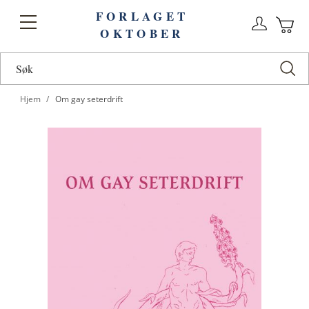
FORLAGET
Logg
Toggle
OKTOBER
n
Ha
Nav
Hjem
Om gay seterdrift