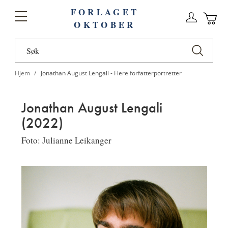
FORLAGET
Logg
Toggle
OKTOBER
n
Ha
Nav
Hjem
Jonathan August Lengali - Flere forfatterportretter
Jonathan August Lengali
(2022)
Foto: Julianne Leikanger